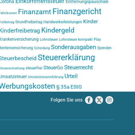
Einkommensteuer
Corona
Entfernungspauschale
Finanzgericht
Finanzamt
Fahrtkosten
Kinder
Grundfreibetrag
Handwerkerleistungen
Freibetrag
Kindergeld
Kinderfreibetrag
Krankenversicherung
Lohnsteuer
Lohnsteuer kompakt
Play
Sonderausgaben
Rentenversicherung
Spenden
Scheidung
Steuererklärung
Steuerbescheid
Steuerrecht
SteuerGo
steuerfrei
Steuererstattung
Urteil
Umsatzsteuer
Umsatzsteuererklärung
Werbungskosten
§ 35a EStG
Folgen Sie uns
Facebook
X
Instagram