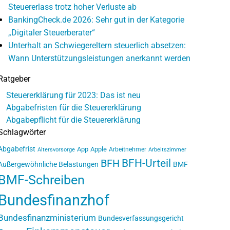
Steuererlass trotz hoher Verluste ab
BankingCheck.de 2026: Sehr gut in der Kategorie
„Digitaler Steuerberater“
Unterhalt an Schwiegereltern steuerlich absetzen:
Wann Unterstützungsleistungen anerkannt werden
Ratgeber
Steuererklärung für 2023: Das ist neu
Abgabefristen für die Steuererklärung
Abgabepflicht für die Steuererklärung
Schlagwörter
Abgabefrist
App
Apple
Arbeitnehmer
Altersvorsorge
Arbeitszimmer
BFH-Urteil
BFH
Außergewöhnliche Belastungen
BMF
BMF-Schreiben
Bundesfinanzhof
Bundesfinanzministerium
Bundesverfassungsgericht