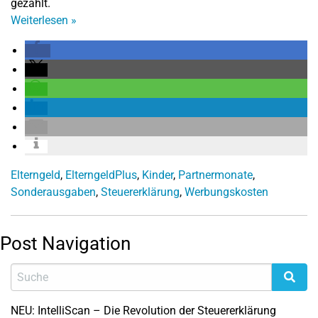
gezahlt.
Weiterlesen
»
Elterngeld
,
ElterngeldPlus
,
Kinder
,
Partnermonate
,
Sonderausgaben
,
Steuererklärung
,
Werbungskosten
Post Navigation
NEU: IntelliScan – Die Revolution der Steuererklärung