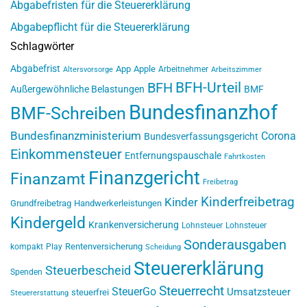
Abgabefristen für die Steuererklärung
Abgabepflicht für die Steuererklärung
Schlagwörter
Abgabefrist
App
Apple
Arbeitnehmer
Altersvorsorge
Arbeitszimmer
BFH-Urteil
BFH
Außergewöhnliche Belastungen
BMF
Bundesfinanzhof
BMF-Schreiben
Bundesfinanzministerium
Corona
Bundesverfassungsgericht
Einkommensteuer
Entfernungspauschale
Fahrtkosten
Finanzgericht
Finanzamt
Freibetrag
Kinderfreibetrag
Kinder
Grundfreibetrag
Handwerkerleistungen
Kindergeld
Krankenversicherung
Lohnsteuer
Lohnsteuer
Sonderausgaben
Rentenversicherung
kompakt
Play
Scheidung
Steuererklärung
Steuerbescheid
Spenden
Steuerrecht
SteuerGo
Umsatzsteuer
steuerfrei
Steuererstattung