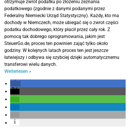
otrzymuje zwrot podatku po złożeniu zeznania
podatkowego (zgodnie z danymi podanymi przez
Federalny Niemiecki Urząd Statystyczny). Każdy, kto ma
dochody w Niemczech, może ubiegać się o zwrot części
podatku dochodowego, który płacił przez cały rok. Z
pomocą tak dobrego oprogramowania, jakim jest
SteuerGo.de, proces ten powinien zająć tylko około
godziny. W kolejnych latach proces ten jest jeszcze
łatwiejszy i odbywa się szybciej dzięki automatycznemu
transferowi wielu danych.
Weiterlesen
»