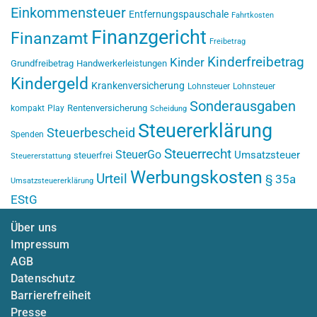
Einkommensteuer
Entfernungspauschale
Fahrtkosten
Finanzgericht
Finanzamt
Freibetrag
Kinderfreibetrag
Kinder
Grundfreibetrag
Handwerkerleistungen
Kindergeld
Krankenversicherung
Lohnsteuer
Lohnsteuer
Sonderausgaben
Rentenversicherung
kompakt
Play
Scheidung
Steuererklärung
Steuerbescheid
Spenden
Steuerrecht
SteuerGo
Umsatzsteuer
steuerfrei
Steuererstattung
Werbungskosten
Urteil
§ 35a
Umsatzsteuererklärung
EStG
Über uns
Impressum
AGB
Datenschutz
Barrierefreiheit
Presse