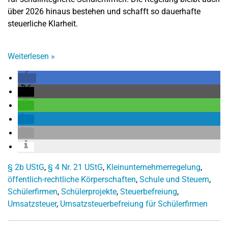
über 2026 hinaus bestehen und schafft so dauerhafte
steuerliche Klarheit.
Weiterlesen
»
§ 2b UStG
,
§ 4 Nr. 21 UStG
,
Kleinunternehmerregelung
,
öffentlich-rechtliche Körperschaften
,
Schule und Steuern
,
Schülerfirmen
,
Schülerprojekte
,
Steuerbefreiung
,
Umsatzsteuer
,
Umsatzsteuerbefreiung für Schülerfirmen