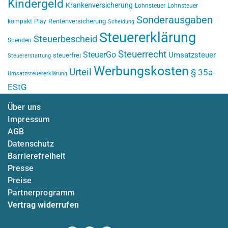
Kindergeld
Krankenversicherung
Lohnsteuer
Lohnsteuer
Sonderausgaben
Rentenversicherung
kompakt
Play
Scheidung
Steuererklärung
Steuerbescheid
Spenden
Steuerrecht
SteuerGo
Umsatzsteuer
steuerfrei
Steuererstattung
Werbungskosten
Urteil
§ 35a
Umsatzsteuererklärung
EStG
Über uns
Impressum
AGB
Datenschutz
Barrierefreiheit
Presse
Preise
Partnerprogramm
Vertrag widerrufen