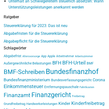
Unterhalt an Schwiegereltern steuerlich absetzen: Wann
Unterstützungsleistungen anerkannt werden
Ratgeber
Steuererklärung für 2023: Das ist neu
Abgabefristen für die Steuererklärung
Abgabepflicht für die Steuererklärung
Schlagwörter
Abgabefrist
App
Apple
Arbeitnehmer
Altersvorsorge
Arbeitszimmer
BFH-Urteil
BFH
Außergewöhnliche Belastungen
BMF
Bundesfinanzhof
BMF-Schreiben
Bundesfinanzministerium
Corona
Bundesverfassungsgericht
Einkommensteuer
Entfernungspauschale
Fahrtkosten
Finanzgericht
Finanzamt
Freibetrag
Kinderfreibetrag
Kinder
Grundfreibetrag
Handwerkerleistungen