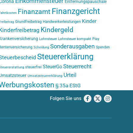
Einkommensteuer
Corona
Entfernungspauschale
Finanzgericht
Finanzamt
Fahrtkosten
Kinder
Grundfreibetrag
Handwerkerleistungen
Freibetrag
Kindergeld
Kinderfreibetrag
Krankenversicherung
Lohnsteuer
Lohnsteuer kompakt
Play
Sonderausgaben
Rentenversicherung
Spenden
Scheidung
Steuererklärung
Steuerbescheid
Steuerrecht
SteuerGo
steuerfrei
Steuererstattung
Urteil
Umsatzsteuer
Umsatzsteuererklärung
Werbungskosten
§ 35a EStG
Folgen Sie uns
Facebook
X
Instagram