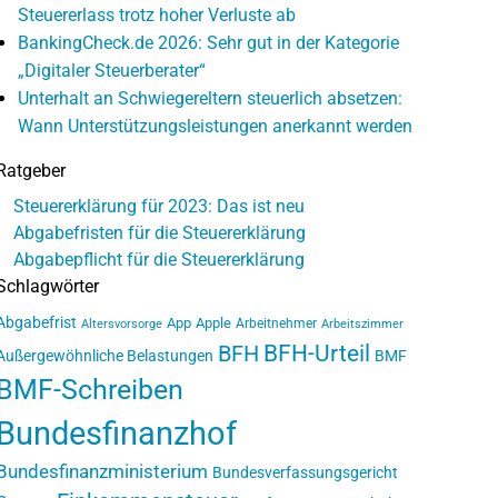
Steuererlass trotz hoher Verluste ab
BankingCheck.de 2026: Sehr gut in der Kategorie
„Digitaler Steuerberater“
Unterhalt an Schwiegereltern steuerlich absetzen:
Wann Unterstützungsleistungen anerkannt werden
Ratgeber
Steuererklärung für 2023: Das ist neu
Abgabefristen für die Steuererklärung
Abgabepflicht für die Steuererklärung
Schlagwörter
Abgabefrist
App
Apple
Arbeitnehmer
Altersvorsorge
Arbeitszimmer
BFH-Urteil
BFH
Außergewöhnliche Belastungen
BMF
BMF-Schreiben
Bundesfinanzhof
Bundesfinanzministerium
Bundesverfassungsgericht