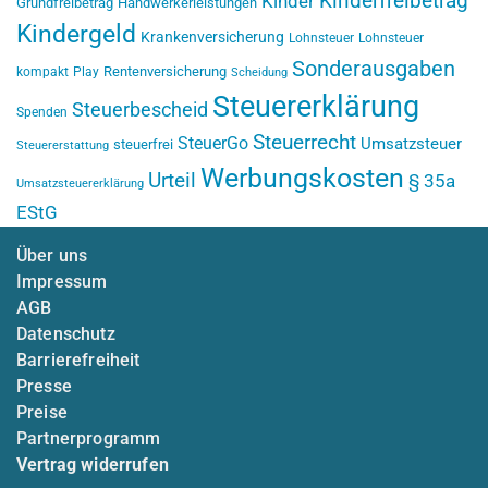
Kinderfreibetrag
Kinder
Grundfreibetrag
Handwerkerleistungen
Kindergeld
Krankenversicherung
Lohnsteuer
Lohnsteuer
Sonderausgaben
Rentenversicherung
kompakt
Play
Scheidung
Steuererklärung
Steuerbescheid
Spenden
Steuerrecht
SteuerGo
Umsatzsteuer
steuerfrei
Steuererstattung
Werbungskosten
Urteil
§ 35a
Umsatzsteuererklärung
EStG
Über uns
Impressum
AGB
Datenschutz
Barrierefreiheit
Presse
Preise
Partnerprogramm
Vertrag widerrufen