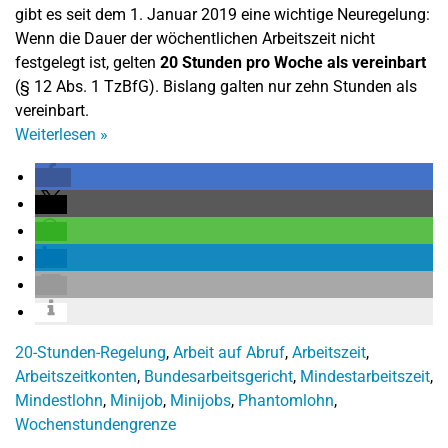
gibt es seit dem 1. Januar 2019 eine wichtige Neuregelung:
Wenn die Dauer der wöchentlichen Arbeitszeit nicht
festgelegt ist, gelten
20 Stunden pro Woche als vereinbart
(§ 12 Abs. 1 TzBfG). Bislang galten nur zehn Stunden als
vereinbart.
Weiterlesen
»
20-Stunden-Regelung
,
Arbeit auf Abruf
,
Arbeitszeit
,
Arbeitszeitkonten
,
Bundesarbeitsgericht
,
Mindestarbeitszeit
,
Mindestlohn
,
Minijob
,
Minijobs
,
Phantomlohn
,
Wochenstundengrenze