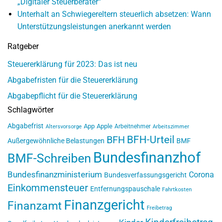
„Digitaler Steuerberater“
Unterhalt an Schwiegereltern steuerlich absetzen: Wann
Unterstützungsleistungen anerkannt werden
Ratgeber
Steuererklärung für 2023: Das ist neu
Abgabefristen für die Steuererklärung
Abgabepflicht für die Steuererklärung
Schlagwörter
Abgabefrist
App
Apple
Arbeitnehmer
Altersvorsorge
Arbeitszimmer
BFH-Urteil
BFH
Außergewöhnliche Belastungen
BMF
Bundesfinanzhof
BMF-Schreiben
Bundesfinanzministerium
Corona
Bundesverfassungsgericht
Einkommensteuer
Entfernungspauschale
Fahrtkosten
Finanzgericht
Finanzamt
Freibetrag