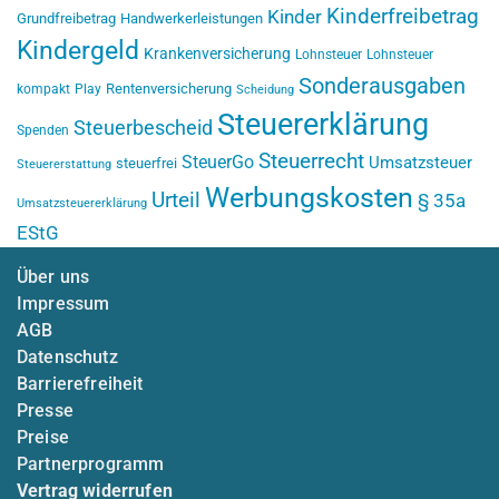
Kinderfreibetrag
Kinder
Grundfreibetrag
Handwerkerleistungen
Kindergeld
Krankenversicherung
Lohnsteuer
Lohnsteuer
Sonderausgaben
Rentenversicherung
kompakt
Play
Scheidung
Steuererklärung
Steuerbescheid
Spenden
Steuerrecht
SteuerGo
Umsatzsteuer
steuerfrei
Steuererstattung
Werbungskosten
Urteil
§ 35a
Umsatzsteuererklärung
EStG
Über uns
Impressum
AGB
Datenschutz
Barrierefreiheit
Presse
Preise
Partnerprogramm
Vertrag widerrufen