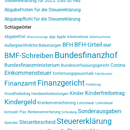
Steuererklärung für 2023: Das ist neu
Abgabefristen für die Steuererklärung
Abgabepflicht für die Steuererklärung
Schlagwörter
Abgabefrist
App
Apple
Arbeitnehmer
Altersvorsorge
Arbeitszimmer
BFH-Urteil
BFH
Außergewöhnliche Belastungen
BMF
Bundesfinanzhof
BMF-Schreiben
Bundesfinanzministerium
Corona
Bundesverfassungsgericht
Einkommensteuer
Entfernungspauschale
Fahrtkosten
Finanzgericht
Finanzamt
Freibetrag
Kinderfreibetrag
Kinder
Grundfreibetrag
Handwerkerleistungen
Kindergeld
Krankenversicherung
Lohnsteuer
Lohnsteuer
Sonderausgaben
Rentenversicherung
kompakt
Play
Scheidung
Steuererklärung
Steuerbescheid
Spenden