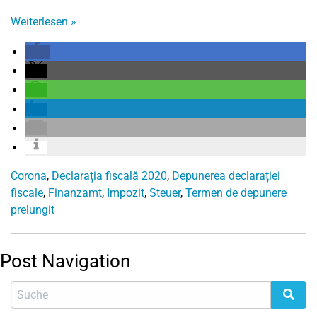
Weiterlesen
»
Corona
,
Declarația fiscală 2020
,
Depunerea declarației
fiscale
,
Finanzamt
,
Impozit
,
Steuer
,
Termen de depunere
prelungit
Post Navigation