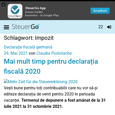
×
SteuerGo App
Ansehen
forium GmbH
kostenlos - In Google Play
22
Schlagwort:
Impozit
Declarație fiscală germană
29. Mai 2021
von
Claudia Postolache
Mai mult timp pentru declarația
fiscală 2020
Vești bune pentru toți contribuabilii care nu vor să-și
editeze declarația de venit pentru 2020 în perioada
vacanței.
Termenul de depunere a fost amânat de la 31
iulie 2021 la 31 octombrie 2021.