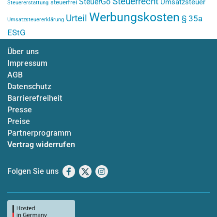
Steuerrecht
SteuerGo
Umsatzsteuer
steuerfrei
Steuererstattung
Werbungskosten
Urteil
§ 35a
Umsatzsteuererklärung
EStG
Über uns
Impressum
AGB
Datenschutz
Barrierefreiheit
Presse
Preise
Partnerprogramm
Vertrag widerrufen
Folgen Sie uns
Facebook
X
Instagram