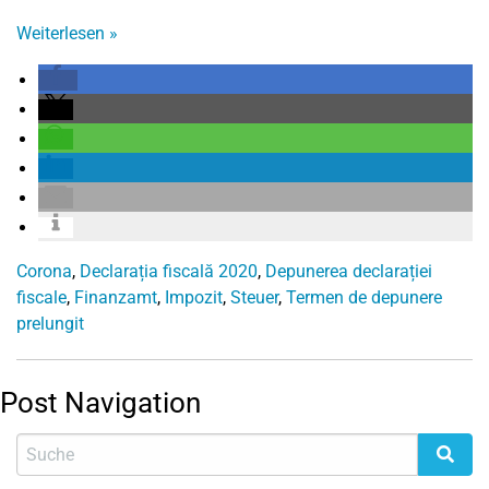
Weiterlesen
»
Corona
,
Declarația fiscală 2020
,
Depunerea declarației
fiscale
,
Finanzamt
,
Impozit
,
Steuer
,
Termen de depunere
prelungit
Post Navigation