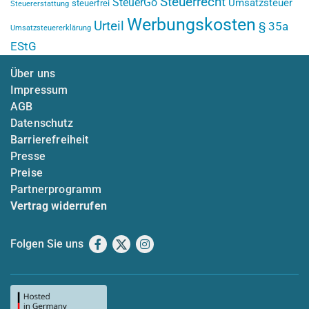
Steuerrecht
SteuerGo
Umsatzsteuer
steuerfrei
Steuererstattung
Werbungskosten
Urteil
§ 35a
Umsatzsteuererklärung
EStG
Über uns
Impressum
AGB
Datenschutz
Barrierefreiheit
Presse
Preise
Partnerprogramm
Vertrag widerrufen
Folgen Sie uns
Facebook
X
Instagram