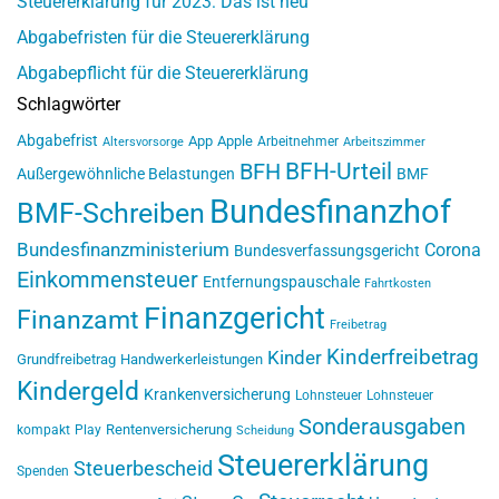
Steuererklärung für 2023: Das ist neu
Abgabefristen für die Steuererklärung
Abgabepflicht für die Steuererklärung
Schlagwörter
Abgabefrist
App
Apple
Arbeitnehmer
Altersvorsorge
Arbeitszimmer
BFH-Urteil
BFH
Außergewöhnliche Belastungen
BMF
Bundesfinanzhof
BMF-Schreiben
Bundesfinanzministerium
Corona
Bundesverfassungsgericht
Einkommensteuer
Entfernungspauschale
Fahrtkosten
Finanzgericht
Finanzamt
Freibetrag
Kinderfreibetrag
Kinder
Grundfreibetrag
Handwerkerleistungen
Kindergeld
Krankenversicherung
Lohnsteuer
Lohnsteuer
Sonderausgaben
Rentenversicherung
kompakt
Play
Scheidung
Steuererklärung
Steuerbescheid
Spenden