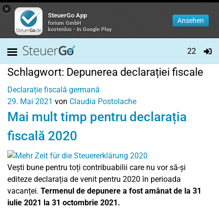
×
SteuerGo App
Ansehen
forium GmbH
kostenlos - In Google Play
22
Schlagwort:
Depunerea declarației fiscale
Declarație fiscală germană
29. Mai 2021
von
Claudia Postolache
Mai mult timp pentru declarația
fiscală 2020
Vești bune pentru toți contribuabilii care nu vor să-și
editeze declarația de venit pentru 2020 în perioada
vacanței.
Termenul de depunere a fost amânat de la 31
iulie 2021 la 31 octombrie 2021.