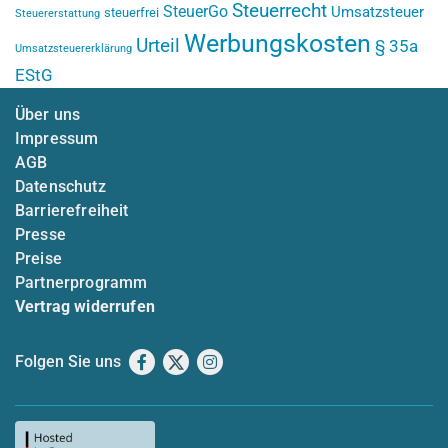
Steuerrecht
SteuerGo
Umsatzsteuer
steuerfrei
Steuererstattung
Werbungskosten
Urteil
§ 35a
Umsatzsteuererklärung
EStG
Über uns
Impressum
AGB
Datenschutz
Barrierefreiheit
Presse
Preise
Partnerprogramm
Vertrag widerrufen
Folgen Sie uns
Facebook
X
Instagram