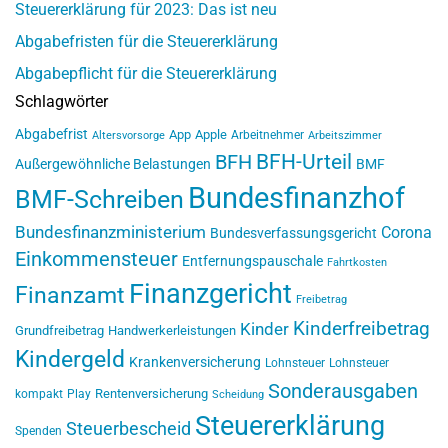
Steuererklärung für 2023: Das ist neu
Abgabefristen für die Steuererklärung
Abgabepflicht für die Steuererklärung
Schlagwörter
Abgabefrist
App
Apple
Arbeitnehmer
Altersvorsorge
Arbeitszimmer
BFH-Urteil
BFH
Außergewöhnliche Belastungen
BMF
Bundesfinanzhof
BMF-Schreiben
Bundesfinanzministerium
Corona
Bundesverfassungsgericht
Einkommensteuer
Entfernungspauschale
Fahrtkosten
Finanzgericht
Finanzamt
Freibetrag
Kinderfreibetrag
Kinder
Grundfreibetrag
Handwerkerleistungen
Kindergeld
Krankenversicherung
Lohnsteuer
Lohnsteuer
Sonderausgaben
Rentenversicherung
kompakt
Play
Scheidung
Steuererklärung
Steuerbescheid
Spenden