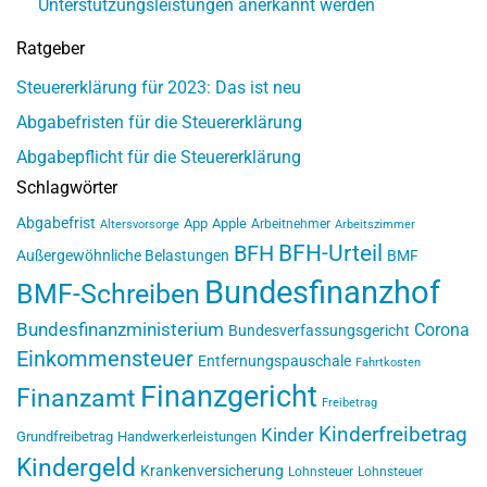
Unterstützungsleistungen anerkannt werden
Ratgeber
Steuererklärung für 2023: Das ist neu
Abgabefristen für die Steuererklärung
Abgabepflicht für die Steuererklärung
Schlagwörter
Abgabefrist
App
Apple
Arbeitnehmer
Altersvorsorge
Arbeitszimmer
BFH-Urteil
BFH
Außergewöhnliche Belastungen
BMF
Bundesfinanzhof
BMF-Schreiben
Bundesfinanzministerium
Corona
Bundesverfassungsgericht
Einkommensteuer
Entfernungspauschale
Fahrtkosten
Finanzgericht
Finanzamt
Freibetrag
Kinderfreibetrag
Kinder
Grundfreibetrag
Handwerkerleistungen
Kindergeld
Krankenversicherung
Lohnsteuer
Lohnsteuer