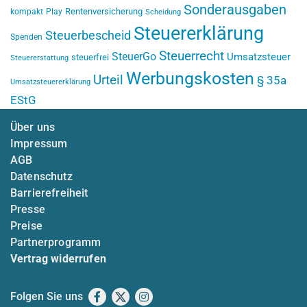
Sonderausgaben
Rentenversicherung
kompakt
Play
Scheidung
Steuererklärung
Steuerbescheid
Spenden
Steuerrecht
SteuerGo
Umsatzsteuer
steuerfrei
Steuererstattung
Werbungskosten
Urteil
§ 35a
Umsatzsteuererklärung
EStG
Über uns
Impressum
AGB
Datenschutz
Barrierefreiheit
Presse
Preise
Partnerprogramm
Vertrag widerrufen
Folgen Sie uns
Facebook
X
Instagram