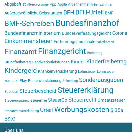
Abgabefrist
App
Apple
Arbeitnehmer
Altersvorsorge
Arbeitszimmer
BFH-Urteil
BFH
Außergewöhnliche Belastungen
BMF
Bundesfinanzhof
BMF-Schreiben
Bundesfinanzministerium
Corona
Bundesverfassungsgericht
Einkommensteuer
Entfernungspauschale
Fahrtkosten
Finanzgericht
Finanzamt
Freibetrag
Kinderfreibetrag
Kinder
Grundfreibetrag
Handwerkerleistungen
Kindergeld
Krankenversicherung
Lohnsteuer
Lohnsteuer
Sonderausgaben
Rentenversicherung
kompakt
Play
Scheidung
Steuererklärung
Steuerbescheid
Spenden
Steuerrecht
SteuerGo
Umsatzsteuer
steuerfrei
Steuererstattung
Werbungskosten
Urteil
§ 35a
Umsatzsteuererklärung
EStG
Über uns