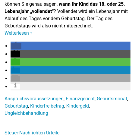
können Sie genau sagen,
wann Ihr Kind das 18. oder 25.
Lebensjahr „vollendet“
? Vollendet wird ein Lebensjahr mit
Ablauf des Tages vor dem Geburtstag. Der Tag des
Geburtstags wird also nicht mitgerechnet.
Weiterlesen
»
Anspruchsvoraussetzungen
,
Finanzgericht
,
Geburtsmonat
,
Geburtstag
,
Kinderfreibetrag
,
Kindergeld
,
Ungleichbehandlung
Steuer-Nachrichten
Urteile