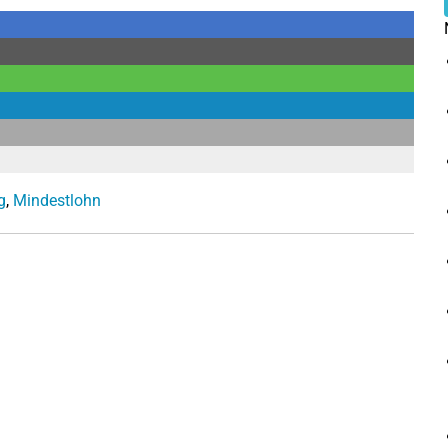
g
,
Mindestlohn