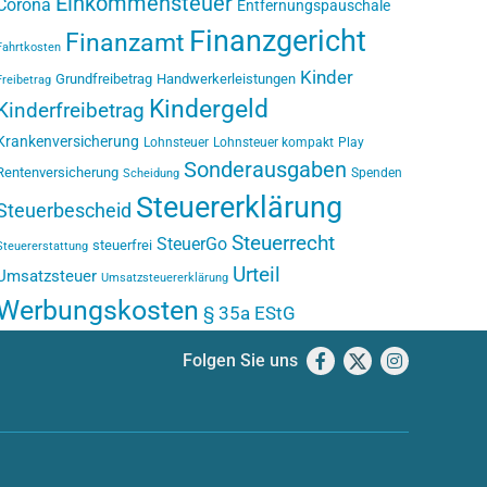
Einkommensteuer
Corona
Entfernungspauschale
Finanzgericht
Finanzamt
Fahrtkosten
Kinder
Grundfreibetrag
Handwerkerleistungen
Freibetrag
Kindergeld
Kinderfreibetrag
Krankenversicherung
Lohnsteuer
Lohnsteuer kompakt
Play
Sonderausgaben
Rentenversicherung
Spenden
Scheidung
Steuererklärung
Steuerbescheid
Steuerrecht
SteuerGo
steuerfrei
Steuererstattung
Urteil
Umsatzsteuer
Umsatzsteuererklärung
Werbungskosten
§ 35a EStG
Folgen Sie uns
Facebook
X
Instagram