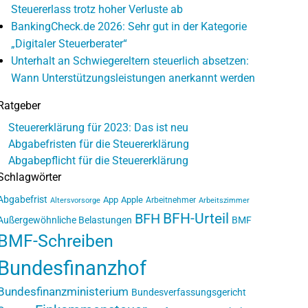
Steuererlass trotz hoher Verluste ab
BankingCheck.de 2026: Sehr gut in der Kategorie
„Digitaler Steuerberater“
Unterhalt an Schwiegereltern steuerlich absetzen:
Wann Unterstützungsleistungen anerkannt werden
Ratgeber
Steuererklärung für 2023: Das ist neu
Abgabefristen für die Steuererklärung
Abgabepflicht für die Steuererklärung
Schlagwörter
Abgabefrist
App
Apple
Arbeitnehmer
Altersvorsorge
Arbeitszimmer
BFH-Urteil
BFH
Außergewöhnliche Belastungen
BMF
BMF-Schreiben
Bundesfinanzhof
Bundesfinanzministerium
Bundesverfassungsgericht