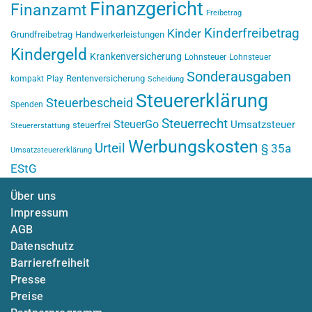
Finanzgericht
Finanzamt
Freibetrag
Kinderfreibetrag
Kinder
Grundfreibetrag
Handwerkerleistungen
Kindergeld
Krankenversicherung
Lohnsteuer
Lohnsteuer
Sonderausgaben
Rentenversicherung
kompakt
Play
Scheidung
Steuererklärung
Steuerbescheid
Spenden
Steuerrecht
SteuerGo
Umsatzsteuer
steuerfrei
Steuererstattung
Werbungskosten
Urteil
§ 35a
Umsatzsteuererklärung
EStG
Über uns
Impressum
AGB
Datenschutz
Barrierefreiheit
Presse
Preise