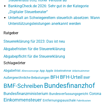
Steuererlass trotz hoher Verluste ab
BankingCheck.de 2026: Sehr gut in der Kategorie
„Digitaler Steuerberater“
Unterhalt an Schwiegereltern steuerlich absetzen: Wann
Unterstützungsleistungen anerkannt werden
Ratgeber
Steuererklärung für 2023: Das ist neu
Abgabefristen für die Steuererklärung
Abgabepflicht für die Steuererklärung
Schlagwörter
Abgabefrist
App
Apple
Arbeitnehmer
Altersvorsorge
Arbeitszimmer
BFH-Urteil
BFH
Außergewöhnliche Belastungen
BMF
Bundesfinanzhof
BMF-Schreiben
Bundesfinanzministerium
Corona
Bundesverfassungsgericht
Einkommensteuer
Entfernungspauschale
Fahrtkosten