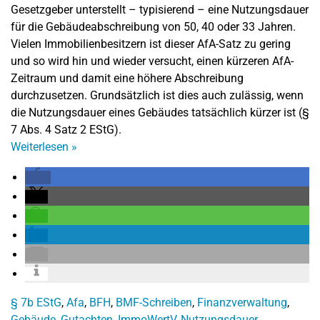
Gesetzgeber unterstellt – typisierend – eine Nutzungsdauer
für die Gebäudeabschreibung von 50, 40 oder 33 Jahren.
Vielen Immobilienbesitzern ist dieser AfA-Satz zu gering
und so wird hin und wieder versucht, einen kürzeren AfA-
Zeitraum und damit eine höhere Abschreibung
durchzusetzen. Grundsätzlich ist dies auch zulässig, wenn
die Nutzungsdauer eines Gebäudes tatsächlich kürzer ist (§
7 Abs. 4 Satz 2 EStG).
Weiterlesen
»
§ 7b EStG
,
Afa
,
BFH
,
BMF-Schreiben
,
Finanzverwaltung
,
Gebäude
,
Gutachten
,
ImmoWertV
,
Nutzungsdauer
,