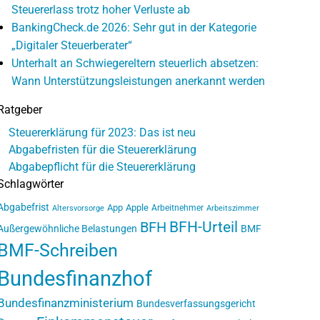
Steuererlass trotz hoher Verluste ab
BankingCheck.de 2026: Sehr gut in der Kategorie
„Digitaler Steuerberater“
Unterhalt an Schwiegereltern steuerlich absetzen:
Wann Unterstützungsleistungen anerkannt werden
Ratgeber
Steuererklärung für 2023: Das ist neu
Abgabefristen für die Steuererklärung
Abgabepflicht für die Steuererklärung
Schlagwörter
Abgabefrist
App
Apple
Arbeitnehmer
Altersvorsorge
Arbeitszimmer
BFH-Urteil
BFH
Außergewöhnliche Belastungen
BMF
BMF-Schreiben
Bundesfinanzhof
Bundesfinanzministerium
Bundesverfassungsgericht