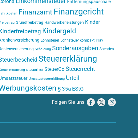
Einkommensteuer
Corona
Entfernungspauschale
Finanzgericht
Finanzamt
Fahrtkosten
Kinder
Grundfreibetrag
Handwerkerleistungen
Freibetrag
Kindergeld
Kinderfreibetrag
Krankenversicherung
Lohnsteuer
Lohnsteuer kompakt
Play
Sonderausgaben
Rentenversicherung
Spenden
Scheidung
Steuererklärung
Steuerbescheid
Steuerrecht
SteuerGo
steuerfrei
Steuererstattung
Urteil
Umsatzsteuer
Umsatzsteuererklärung
Werbungskosten
§ 35a EStG
Folgen Sie uns
Facebook
X
Instagram