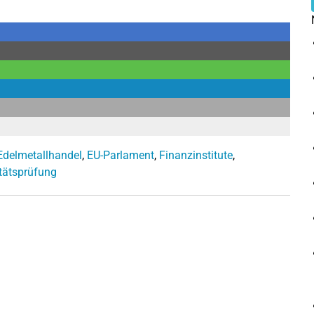
Edelmetallhandel
,
EU-Parlament
,
Finanzinstitute
,
itätsprüfung