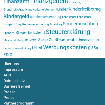
Finanzgericht
Finanzamt
Freibetrag
Kinderfreibetrag
Kinder
Grundfreibetrag
Handwerkerleistungen
Kindergeld
Krankenversicherung
Lohnsteuer
Lohnsteuer
Sonderausgaben
Rentenversicherung
kompakt
Play
Scheidung
Steuererklärung
Steuerbescheid
Spenden
Steuerrecht
SteuerGo
Umsatzsteuer
steuerfrei
Steuererstattung
Werbungskosten
Urteil
§ 35a
Umsatzsteuererklärung
EStG
Über uns
Impressum
AGB
Datenschutz
Barrierefreiheit
Presse
Preise
Partnerprogramm