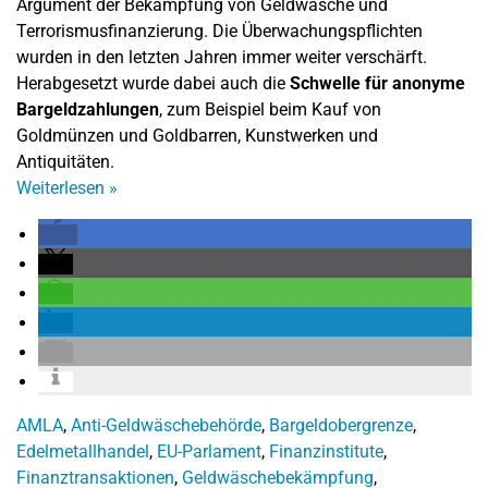
Argument der Bekämpfung von Geldwäsche und
Terrorismusfinanzierung. Die Überwachungspflichten
wurden in den letzten Jahren immer weiter verschärft.
Herabgesetzt wurde dabei auch die
Schwelle für anonyme
Bargeldzahlungen
, zum Beispiel beim Kauf von
Goldmünzen und Goldbarren, Kunstwerken und
Antiquitäten.
Weiterlesen
»
AMLA
,
Anti-Geldwäschebehörde
,
Bargeldobergrenze
,
Edelmetallhandel
,
EU-Parlament
,
Finanzinstitute
,
Finanztransaktionen
,
Geldwäschebekämpfung
,