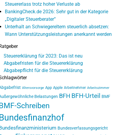
Steuererlass trotz hoher Verluste ab
BankingCheck.de 2026: Sehr gut in der Kategorie
„Digitaler Steuerberater“
Unterhalt an Schwiegereltern steuerlich absetzen:
Wann Unterstützungsleistungen anerkannt werden
Ratgeber
Steuererklärung für 2023: Das ist neu
Abgabefristen für die Steuererklärung
Abgabepflicht für die Steuererklärung
Schlagwörter
Abgabefrist
App
Apple
Arbeitnehmer
Altersvorsorge
Arbeitszimmer
BFH-Urteil
BFH
Außergewöhnliche Belastungen
BMF
BMF-Schreiben
Bundesfinanzhof
Bundesfinanzministerium
Bundesverfassungsgericht