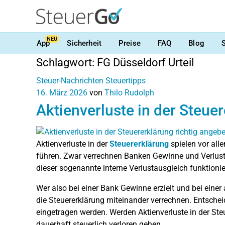
NEU
App
Sicherheit
Preise
FAQ
Blog
Schlagwort:
FG Düsseldorf Urteil
Steuer-Nachrichten
Steuertipps
16. März 2026
von
Thilo Rudolph
Aktienverluste in der Steue
Aktienverluste in der
Steuererklärung
spielen vor all
führen. Zwar verrechnen Banken Gewinne und Verlust
dieser sogenannte interne Verlustausgleich funktionie
Wer also bei einer Bank Gewinne erzielt und bei einer
die Steuererklärung miteinander verrechnen. Entscheid
eingetragen werden. Werden Aktienverluste in der St
dauerhaft steuerlich verloren gehen.