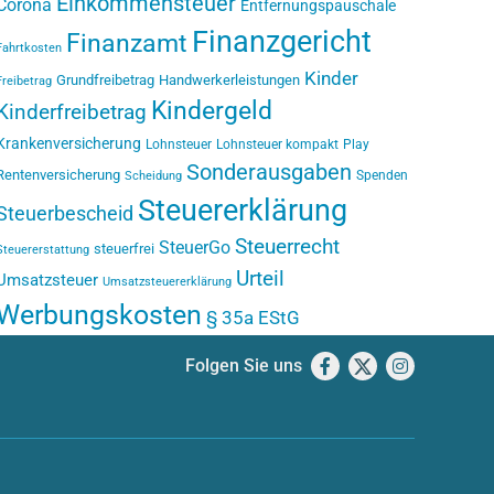
Einkommensteuer
Corona
Entfernungspauschale
Finanzgericht
Finanzamt
Fahrtkosten
Kinder
Grundfreibetrag
Handwerkerleistungen
Freibetrag
Kindergeld
Kinderfreibetrag
Krankenversicherung
Lohnsteuer
Lohnsteuer kompakt
Play
Sonderausgaben
Rentenversicherung
Spenden
Scheidung
Steuererklärung
Steuerbescheid
Steuerrecht
SteuerGo
steuerfrei
Steuererstattung
Urteil
Umsatzsteuer
Umsatzsteuererklärung
Werbungskosten
§ 35a EStG
Folgen Sie uns
Facebook
X
Instagram