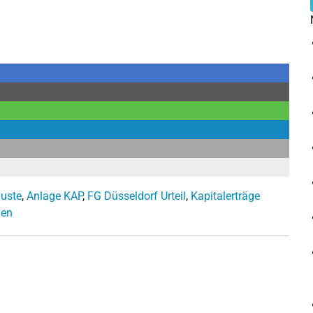
luste
,
Anlage KAP
,
FG Düsseldorf Urteil
,
Kapitalerträge
ien