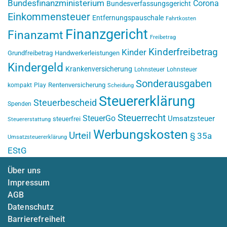
Bundesfinanzministerium
Corona
Bundesverfassungsgericht
Einkommensteuer
Entfernungspauschale
Fahrtkosten
Finanzgericht
Finanzamt
Freibetrag
Kinderfreibetrag
Kinder
Grundfreibetrag
Handwerkerleistungen
Kindergeld
Krankenversicherung
Lohnsteuer
Lohnsteuer
Sonderausgaben
Rentenversicherung
kompakt
Play
Scheidung
Steuererklärung
Steuerbescheid
Spenden
Steuerrecht
SteuerGo
Umsatzsteuer
steuerfrei
Steuererstattung
Werbungskosten
Urteil
§ 35a
Umsatzsteuererklärung
EStG
Über uns
Impressum
AGB
Datenschutz
Barrierefreiheit