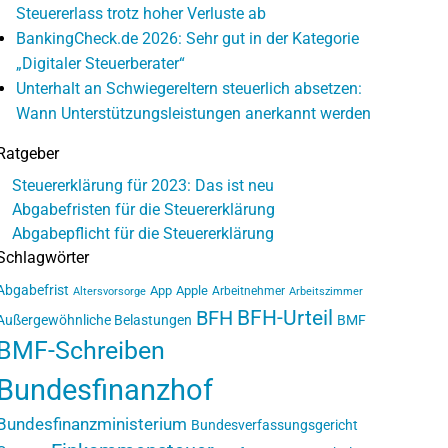
Steuererlass trotz hoher Verluste ab
BankingCheck.de 2026: Sehr gut in der Kategorie
„Digitaler Steuerberater“
Unterhalt an Schwiegereltern steuerlich absetzen:
Wann Unterstützungsleistungen anerkannt werden
Ratgeber
Steuererklärung für 2023: Das ist neu
Abgabefristen für die Steuererklärung
Abgabepflicht für die Steuererklärung
Schlagwörter
Abgabefrist
App
Apple
Arbeitnehmer
Altersvorsorge
Arbeitszimmer
BFH-Urteil
BFH
Außergewöhnliche Belastungen
BMF
BMF-Schreiben
Bundesfinanzhof
Bundesfinanzministerium
Bundesverfassungsgericht