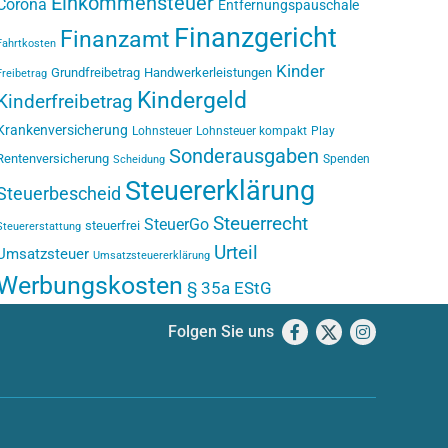
Einkommensteuer
Corona
Entfernungspauschale
Finanzgericht
Finanzamt
Fahrtkosten
Kinder
Grundfreibetrag
Handwerkerleistungen
Freibetrag
Kindergeld
Kinderfreibetrag
Krankenversicherung
Lohnsteuer
Lohnsteuer kompakt
Play
Sonderausgaben
Rentenversicherung
Spenden
Scheidung
Steuererklärung
Steuerbescheid
Steuerrecht
SteuerGo
steuerfrei
Steuererstattung
Urteil
Umsatzsteuer
Umsatzsteuererklärung
Werbungskosten
§ 35a EStG
Folgen Sie uns
Facebook
X
Instagram