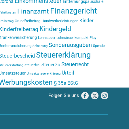
Einkommensteuer
Corona
Entfernungspauschale
Finanzgericht
Finanzamt
Fahrtkosten
Kinder
Grundfreibetrag
Handwerkerleistungen
Freibetrag
Kindergeld
Kinderfreibetrag
Krankenversicherung
Lohnsteuer
Lohnsteuer kompakt
Play
Sonderausgaben
Rentenversicherung
Spenden
Scheidung
Steuererklärung
Steuerbescheid
Steuerrecht
SteuerGo
steuerfrei
Steuererstattung
Urteil
Umsatzsteuer
Umsatzsteuererklärung
Werbungskosten
§ 35a EStG
Folgen Sie uns
Facebook
X
Instagram