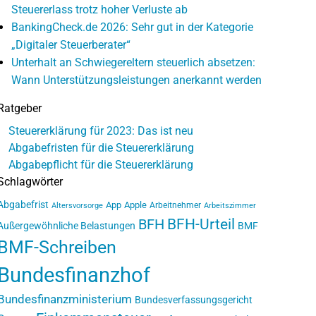
Steuererlass trotz hoher Verluste ab
BankingCheck.de 2026: Sehr gut in der Kategorie
„Digitaler Steuerberater“
Unterhalt an Schwiegereltern steuerlich absetzen:
Wann Unterstützungsleistungen anerkannt werden
Ratgeber
Steuererklärung für 2023: Das ist neu
Abgabefristen für die Steuererklärung
Abgabepflicht für die Steuererklärung
Schlagwörter
Abgabefrist
App
Apple
Arbeitnehmer
Altersvorsorge
Arbeitszimmer
BFH-Urteil
BFH
Außergewöhnliche Belastungen
BMF
BMF-Schreiben
Bundesfinanzhof
Bundesfinanzministerium
Bundesverfassungsgericht