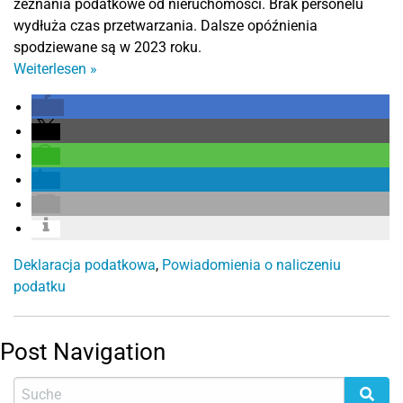
zeznania podatkowe od nieruchomości. Brak personelu
wydłuża czas przetwarzania. Dalsze opóźnienia
spodziewane są w 2023 roku.
Weiterlesen
»
Deklaracja podatkowa
,
Powiadomienia o naliczeniu
podatku
Post Navigation