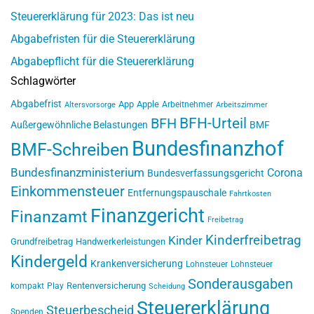
Steuererklärung für 2023: Das ist neu
Abgabefristen für die Steuererklärung
Abgabepflicht für die Steuererklärung
Schlagwörter
Abgabefrist
App
Apple
Arbeitnehmer
Altersvorsorge
Arbeitszimmer
BFH-Urteil
BFH
Außergewöhnliche Belastungen
BMF
Bundesfinanzhof
BMF-Schreiben
Bundesfinanzministerium
Corona
Bundesverfassungsgericht
Einkommensteuer
Entfernungspauschale
Fahrtkosten
Finanzgericht
Finanzamt
Freibetrag
Kinderfreibetrag
Kinder
Grundfreibetrag
Handwerkerleistungen
Kindergeld
Krankenversicherung
Lohnsteuer
Lohnsteuer
Sonderausgaben
Rentenversicherung
kompakt
Play
Scheidung
Steuererklärung
Steuerbescheid
Spenden