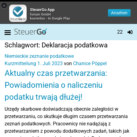
×
SteuerGo App
Ansehen
forium GmbH
kostenlos - In Google Play
22
Schlagwort:
Deklaracja podatkowa
Niemieckie zeznanie podatkowe
Kurzmitteilung
1. Juli 2023
von
Chanice Pöppel
Aktualny czas przetwarzania:
Powiadomienia o naliczeniu
podatku trwają dłużej!
Urzędy skarbowe doświadczają obecnie zaległości w
przetwarzaniu, co skutkuje długim czasem przetwarzania
zeznań podatkowych. Pracownicy nie nadążają z
przetwarzaniem z powodu dodatkowych zadań, takich jak