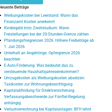
Neueste Beiträge
Werbungskosten bei Leerstand: Wann das
Finanzamt Kosten anerkennt
Kindergeld trotz Zweitstudium: Wann
Freistellungen bei der 20-Stunden-Grenze zählen
Pfändungsfreigrenzen 2026: Höhere Freibeträge ab
1. Juli 2026
Unterhalt an Angehörige: Opfergrenze 2026
beachten
E-Auto-Förderung: Was bedeutet das zu
versteuernde Haushaltsjahreseinkommen?
Umzugskosten als Werbungskosten absetzen:
Taxikosten zur Wohnungsbesichtigung
Kapitalabfindung für Direktversicherung:
Verfassungsbeschwerde zur Fünftel-Regelung
anhängig
Verlustverrechnung bei Kapitalanlagen: BFH lehnt