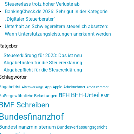
Steuererlass trotz hoher Verluste ab
BankingCheck.de 2026: Sehr gut in der Kategorie
„Digitaler Steuerberater“
Unterhalt an Schwiegereltern steuerlich absetzen:
Wann Unterstützungsleistungen anerkannt werden
Ratgeber
Steuererklärung für 2023: Das ist neu
Abgabefristen für die Steuererklärung
Abgabepflicht für die Steuererklärung
Schlagwörter
Abgabefrist
App
Apple
Arbeitnehmer
Altersvorsorge
Arbeitszimmer
BFH-Urteil
BFH
Außergewöhnliche Belastungen
BMF
BMF-Schreiben
Bundesfinanzhof
Bundesfinanzministerium
Bundesverfassungsgericht