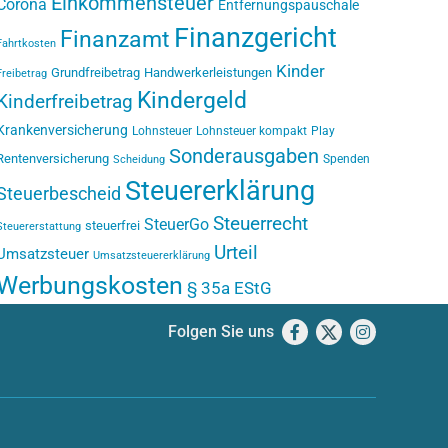
Einkommensteuer
Corona
Entfernungspauschale
Finanzgericht
Finanzamt
Fahrtkosten
Kinder
Grundfreibetrag
Handwerkerleistungen
Freibetrag
Kindergeld
Kinderfreibetrag
Krankenversicherung
Lohnsteuer
Lohnsteuer kompakt
Play
Sonderausgaben
Rentenversicherung
Spenden
Scheidung
Steuererklärung
Steuerbescheid
Steuerrecht
SteuerGo
steuerfrei
Steuererstattung
Urteil
Umsatzsteuer
Umsatzsteuererklärung
Werbungskosten
§ 35a EStG
Folgen Sie uns
Facebook
X
Instagram