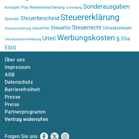
Sonderausgaben
Rentenversicherung
kompakt
Play
Scheidung
Steuererklärung
Steuerbescheid
Spenden
Steuerrecht
SteuerGo
Umsatzsteuer
steuerfrei
Steuererstattung
Werbungskosten
Urteil
§ 35a
Umsatzsteuererklärung
EStG
Über uns
Impressum
AGB
Datenschutz
Barrierefreiheit
Presse
Preise
Partnerprogramm
Vertrag widerrufen
Folgen Sie uns
Facebook
X
Instagram