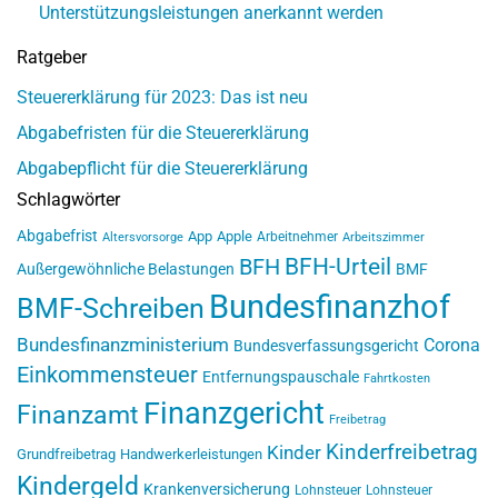
Unterstützungsleistungen anerkannt werden
Ratgeber
Steuererklärung für 2023: Das ist neu
Abgabefristen für die Steuererklärung
Abgabepflicht für die Steuererklärung
Schlagwörter
Abgabefrist
App
Apple
Arbeitnehmer
Altersvorsorge
Arbeitszimmer
BFH-Urteil
BFH
Außergewöhnliche Belastungen
BMF
Bundesfinanzhof
BMF-Schreiben
Bundesfinanzministerium
Corona
Bundesverfassungsgericht
Einkommensteuer
Entfernungspauschale
Fahrtkosten
Finanzgericht
Finanzamt
Freibetrag
Kinderfreibetrag
Kinder
Grundfreibetrag
Handwerkerleistungen
Kindergeld
Krankenversicherung
Lohnsteuer
Lohnsteuer