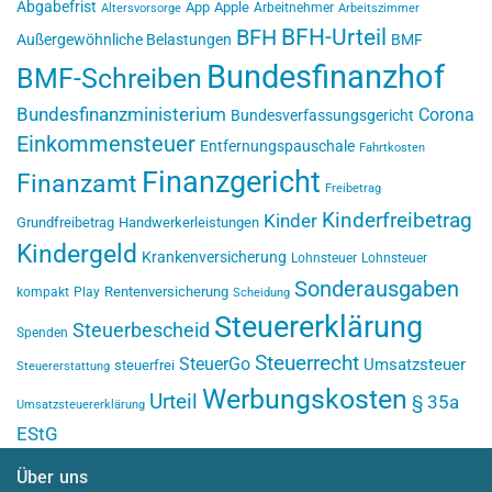
Abgabefrist
App
Apple
Arbeitnehmer
Altersvorsorge
Arbeitszimmer
BFH-Urteil
BFH
Außergewöhnliche Belastungen
BMF
Bundesfinanzhof
BMF-Schreiben
Bundesfinanzministerium
Corona
Bundesverfassungsgericht
Einkommensteuer
Entfernungspauschale
Fahrtkosten
Finanzgericht
Finanzamt
Freibetrag
Kinderfreibetrag
Kinder
Grundfreibetrag
Handwerkerleistungen
Kindergeld
Krankenversicherung
Lohnsteuer
Lohnsteuer
Sonderausgaben
Rentenversicherung
kompakt
Play
Scheidung
Steuererklärung
Steuerbescheid
Spenden
Steuerrecht
SteuerGo
Umsatzsteuer
steuerfrei
Steuererstattung
Werbungskosten
Urteil
§ 35a
Umsatzsteuererklärung
EStG
Über uns