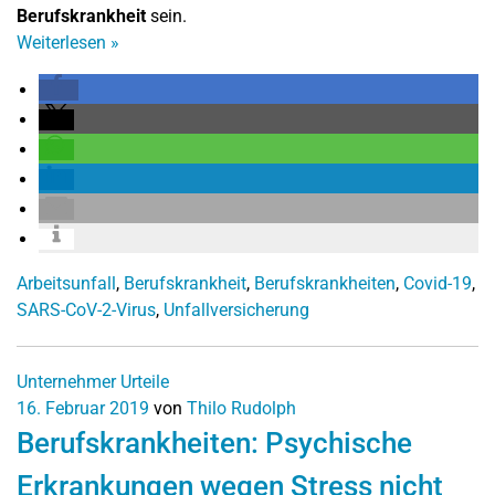
Berufskrankheit
sein.
Weiterlesen
»
Arbeitsunfall
,
Berufskrankheit
,
Berufskrankheiten
,
Covid-19
,
SARS-CoV-2-Virus
,
Unfallversicherung
Unternehmer
Urteile
16. Februar 2019
von
Thilo Rudolph
Berufskrankheiten: Psychische
Erkrankungen wegen Stress nicht