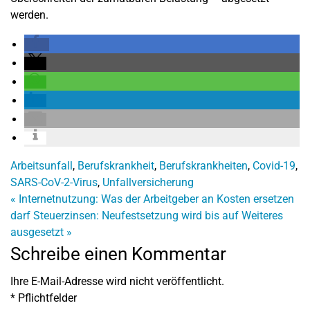
werden.
Arbeitsunfall
,
Berufskrankheit
,
Berufskrankheiten
,
Covid-19
,
SARS-CoV-2-Virus
,
Unfallversicherung
«
Internetnutzung: Was der Arbeitgeber an Kosten ersetzen
darf
Steuerzinsen: Neufestsetzung wird bis auf Weiteres
ausgesetzt
»
Schreibe einen Kommentar
Ihre E-Mail-Adresse wird nicht veröffentlicht.
*
Pflichtfelder