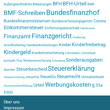
BFH-Urteil
BFH
Außergewöhnliche Belastungen
BMF
Bundesfinanzhof
BMF-Schreiben
Bundesfinanzministerium
Corona
Bundesverfassungsgericht
Einkommensteuer
Entfernungspauschale
Fahrtkosten
Finanzgericht
Finanzamt
Freibetrag
Kinderfreibetrag
Kinder
Grundfreibetrag
Handwerkerleistungen
Kindergeld
Krankenversicherung
Lohnsteuer
Lohnsteuer
Sonderausgaben
Rentenversicherung
kompakt
Play
Scheidung
Steuererklärung
Steuerbescheid
Spenden
Steuerrecht
SteuerGo
Umsatzsteuer
steuerfrei
Steuererstattung
Werbungskosten
Urteil
§ 35a
Umsatzsteuererklärung
EStG
Über uns
Impressum