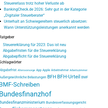
Steuererlass trotz hoher Verluste ab
BankingCheck.de 2026: Sehr gut in der Kategorie
„Digitaler Steuerberater“
Unterhalt an Schwiegereltern steuerlich absetzen:
Wann Unterstützungsleistungen anerkannt werden
Ratgeber
Steuererklärung für 2023: Das ist neu
Abgabefristen für die Steuererklärung
Abgabepflicht für die Steuererklärung
Schlagwörter
Abgabefrist
App
Apple
Arbeitnehmer
Altersvorsorge
Arbeitszimmer
BFH-Urteil
BFH
Außergewöhnliche Belastungen
BMF
BMF-Schreiben
Bundesfinanzhof
Bundesfinanzministerium
Bundesverfassungsgericht