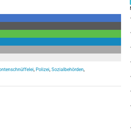
ontenschnüffelei
,
Polizei
,
Sozialbehörden
,