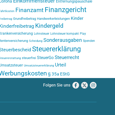
Einkommensteuer
Corona
Entfernungspauschale
Finanzgericht
Finanzamt
Fahrtkosten
Kinder
Grundfreibetrag
Handwerkerleistungen
Freibetrag
Kindergeld
Kinderfreibetrag
Krankenversicherung
Lohnsteuer
Lohnsteuer kompakt
Play
Sonderausgaben
Rentenversicherung
Spenden
Scheidung
Steuererklärung
Steuerbescheid
Steuerrecht
SteuerGo
steuerfrei
Steuererstattung
Urteil
Umsatzsteuer
Umsatzsteuererklärung
Werbungskosten
§ 35a EStG
Folgen Sie uns
Facebook
X
Instagram