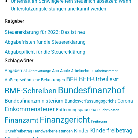
Unterhalt an Schwiegereltern steuerlich absetzen: Wann
Unterstützungsleistungen anerkannt werden
Ratgeber
Steuererklärung für 2023: Das ist neu
Abgabefristen für die Steuererklärung
Abgabepflicht für die Steuererklärung
Schlagwörter
Abgabefrist
App
Apple
Arbeitnehmer
Altersvorsorge
Arbeitszimmer
BFH-Urteil
BFH
Außergewöhnliche Belastungen
BMF
Bundesfinanzhof
BMF-Schreiben
Bundesfinanzministerium
Corona
Bundesverfassungsgericht
Einkommensteuer
Entfernungspauschale
Fahrtkosten
Finanzgericht
Finanzamt
Freibetrag
Kinderfreibetrag
Kinder
Grundfreibetrag
Handwerkerleistungen