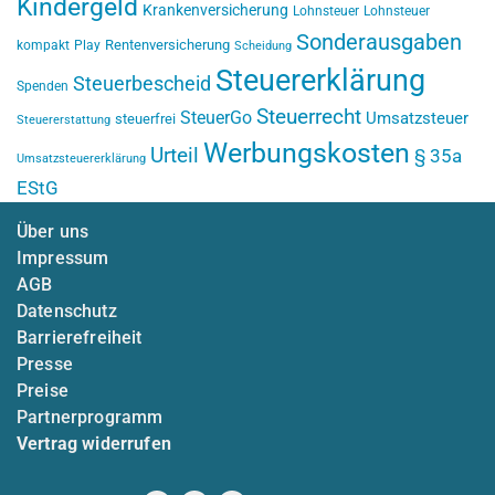
Kindergeld
Krankenversicherung
Lohnsteuer
Lohnsteuer
Sonderausgaben
Rentenversicherung
kompakt
Play
Scheidung
Steuererklärung
Steuerbescheid
Spenden
Steuerrecht
SteuerGo
Umsatzsteuer
steuerfrei
Steuererstattung
Werbungskosten
Urteil
§ 35a
Umsatzsteuererklärung
EStG
Über uns
Impressum
AGB
Datenschutz
Barrierefreiheit
Presse
Preise
Partnerprogramm
Vertrag widerrufen