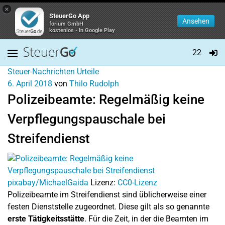
×
SteuerGo App
Ansehen
forium GmbH
kostenlos - In Google Play
22
Steuer-Nachrichten
Urteile
6. April 2018
von
Thilo Rudolph
Polizeibeamte: Regelmäßig keine
Verpflegungspauschale bei
Streifendienst
pixabay/MichaelGaida
Lizenz:
CC0-Lizenz
Polizeibeamte im Streifendienst sind üblicherweise einer
festen Dienststelle zugeordnet. Diese gilt als so genannte
erste Tätigkeitsstätte
. Für die Zeit, in der die Beamten im