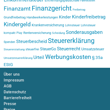
Entfernungspauschale
Fahrtkosten
Finanzgericht
Finanzamt
Freibetrag
Kinderfreibetrag
Kinder
Grundfreibetrag
Handwerkerleistungen
Kindergeld
Krankenversicherung
Lohnsteuer
Lohnsteuer
Sonderausgaben
Rentenversicherung
kompakt
Play
Scheidung
Steuererklärung
Steuerbescheid
Spenden
Steuerrecht
SteuerGo
Umsatzsteuer
steuerfrei
Steuererstattung
Werbungskosten
Urteil
§ 35a
Umsatzsteuererklärung
EStG
Über uns
Impressum
AGB
Datenschutz
Barrierefreiheit
Presse
Preise