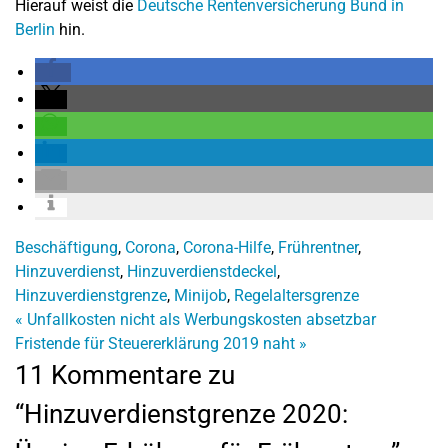
Hierauf weist die
Deutsche Rentenversicherung Bund in
Berlin
hin.
Beschäftigung
,
Corona
,
Corona-Hilfe
,
Frührentner
,
Hinzuverdienst
,
Hinzuverdienstdeckel
,
Hinzuverdienstgrenze
,
Minijob
,
Regelaltersgrenze
«
Unfallkosten nicht als Werbungskosten absetzbar
Fristende für Steuererklärung 2019 naht
»
11 Kommentare zu
“Hinzuverdienstgrenze 2020: