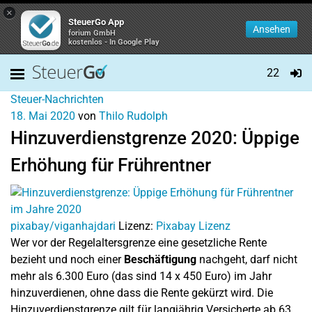
×
SteuerGo App
Ansehen
forium GmbH
kostenlos - In Google Play
22
Steuer-Nachrichten
18. Mai 2020
von
Thilo Rudolph
Hinzuverdienstgrenze 2020: Üppige
Erhöhung für Frührentner
pixabay/viganhajdari
Lizenz:
Pixabay Lizenz
Wer vor der Regelaltersgrenze eine gesetzliche Rente
bezieht und noch einer
Beschäftigung
nachgeht, darf nicht
mehr als 6.300 Euro (das sind 14 x 450 Euro) im Jahr
hinzuverdienen, ohne dass die Rente gekürzt wird. Die
Hinzuverdienstgrenze gilt für langjährig Versicherte ab 63