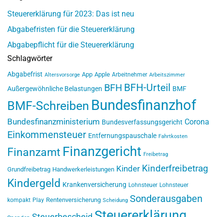
Steuererklärung für 2023: Das ist neu
Abgabefristen für die Steuererklärung
Abgabepflicht für die Steuererklärung
Schlagwörter
Abgabefrist
App
Apple
Arbeitnehmer
Altersvorsorge
Arbeitszimmer
BFH-Urteil
BFH
Außergewöhnliche Belastungen
BMF
Bundesfinanzhof
BMF-Schreiben
Bundesfinanzministerium
Corona
Bundesverfassungsgericht
Einkommensteuer
Entfernungspauschale
Fahrtkosten
Finanzgericht
Finanzamt
Freibetrag
Kinderfreibetrag
Kinder
Grundfreibetrag
Handwerkerleistungen
Kindergeld
Krankenversicherung
Lohnsteuer
Lohnsteuer
Sonderausgaben
Rentenversicherung
kompakt
Play
Scheidung
Steuererklärung
Steuerbescheid