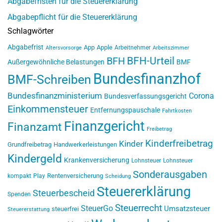
Abgabefristen für die Steuererklärung
Abgabepflicht für die Steuererklärung
Schlagwörter
Abgabefrist
App
Apple
Arbeitnehmer
Altersvorsorge
Arbeitszimmer
BFH-Urteil
BFH
Außergewöhnliche Belastungen
BMF
Bundesfinanzhof
BMF-Schreiben
Bundesfinanzministerium
Corona
Bundesverfassungsgericht
Einkommensteuer
Entfernungspauschale
Fahrtkosten
Finanzgericht
Finanzamt
Freibetrag
Kinderfreibetrag
Kinder
Grundfreibetrag
Handwerkerleistungen
Kindergeld
Krankenversicherung
Lohnsteuer
Lohnsteuer
Sonderausgaben
Rentenversicherung
kompakt
Play
Scheidung
Steuererklärung
Steuerbescheid
Spenden
Steuerrecht
SteuerGo
Umsatzsteuer
steuerfrei
Steuererstattung