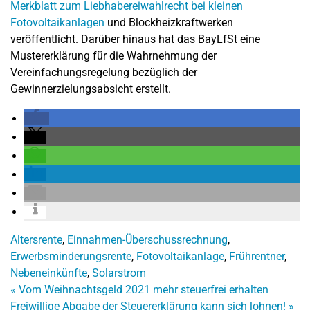
Merkblatt zum Liebhabereiwahlrecht bei kleinen
Fotovoltaikanlagen
und Blockheizkraftwerken
veröffentlicht. Darüber hinaus hat das BayLfSt eine
Mustererklärung für die Wahrnehmung der
Vereinfachungsregelung bezüglich der
Gewinnerzielungsabsicht erstellt.
Altersrente
,
Einnahmen-Überschussrechnung
,
Erwerbsminderungsrente
,
Fotovoltaikanlage
,
Frührentner
,
Nebeneinkünfte
,
Solarstrom
«
Vom Weihnachtsgeld 2021 mehr steuerfrei erhalten
Freiwillige Abgabe der Steuererklärung kann sich lohnen!
»