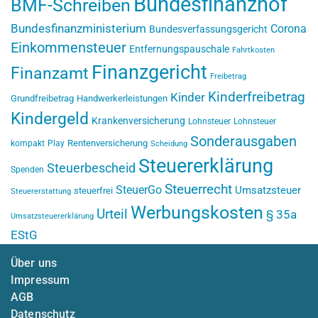
Bundesfinanzhof
BMF-Schreiben
Bundesfinanzministerium
Corona
Bundesverfassungsgericht
Einkommensteuer
Entfernungspauschale
Fahrtkosten
Finanzgericht
Finanzamt
Freibetrag
Kinderfreibetrag
Kinder
Grundfreibetrag
Handwerkerleistungen
Kindergeld
Krankenversicherung
Lohnsteuer
Lohnsteuer
Sonderausgaben
Rentenversicherung
kompakt
Play
Scheidung
Steuererklärung
Steuerbescheid
Spenden
Steuerrecht
SteuerGo
Umsatzsteuer
steuerfrei
Steuererstattung
Werbungskosten
Urteil
§ 35a
Umsatzsteuererklärung
EStG
Über uns
Impressum
AGB
Datenschutz