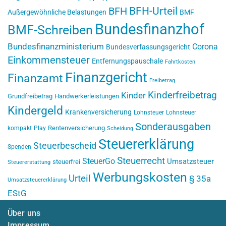
BFH-Urteil
BFH
Außergewöhnliche Belastungen
BMF
Bundesfinanzhof
BMF-Schreiben
Bundesfinanzministerium
Corona
Bundesverfassungsgericht
Einkommensteuer
Entfernungspauschale
Fahrtkosten
Finanzgericht
Finanzamt
Freibetrag
Kinderfreibetrag
Kinder
Grundfreibetrag
Handwerkerleistungen
Kindergeld
Krankenversicherung
Lohnsteuer
Lohnsteuer
Sonderausgaben
Rentenversicherung
kompakt
Play
Scheidung
Steuererklärung
Steuerbescheid
Spenden
Steuerrecht
SteuerGo
Umsatzsteuer
steuerfrei
Steuererstattung
Werbungskosten
Urteil
§ 35a
Umsatzsteuererklärung
EStG
Über uns
Impressum