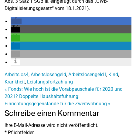
Abs. 3 Satz 1 SGB III, eingefügt durch das „GWB-
Digitalisierungsgesetz“ vom 18.1.2021).
Arbeitslos4
,
Arbeitslosengeld
,
Arbeitslosengeld I
,
Kind
,
Krankheit
,
Leistungsfortzahlung
«
Fonds: Wie hoch ist die Vorabpauschale für 2020 und
2021?
Doppelte Haushaltsführung:
Einrichtungsgegenstände für die Zweitwohnung
»
Schreibe einen Kommentar
Ihre E-Mail-Adresse wird nicht veröffentlicht.
*
Pflichtfelder