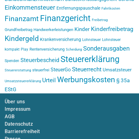
Einkommensteuer
Entfernungspauschale
Fahrtkosten
Finanzgericht
Finanzamt
Freibetrag
Kinderfreibetrag
Kinder
Grundfreibetrag
Handwerkerleistungen
Kindergeld
Krankenversicherung
Lohnsteuer
Lohnsteuer
Sonderausgaben
Rentenversicherung
kompakt
Play
Scheidung
Steuererklärung
Steuerbescheid
Spenden
Steuerrecht
SteuerGo
Umsatzsteuer
steuerfrei
Steuererstattung
Werbungskosten
Urteil
§ 35a
Umsatzsteuererklärung
EStG
Über uns
Impressum
AGB
Datenschutz
Barrierefreiheit
Presse