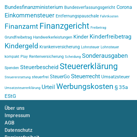
Bundesfinanzministerium
Corona
Bundesverfassungsgericht
Einkommensteuer
Entfernungspauschale
Fahrtkosten
Finanzgericht
Finanzamt
Freibetrag
Kinderfreibetrag
Kinder
Grundfreibetrag
Handwerkerleistungen
Kindergeld
Krankenversicherung
Lohnsteuer
Lohnsteuer
Sonderausgaben
Rentenversicherung
kompakt
Play
Scheidung
Steuererklärung
Steuerbescheid
Spenden
Steuerrecht
SteuerGo
Umsatzsteuer
steuerfrei
Steuererstattung
Werbungskosten
Urteil
§ 35a
Umsatzsteuererklärung
EStG
Über uns
Impressum
AGB
Datenschutz