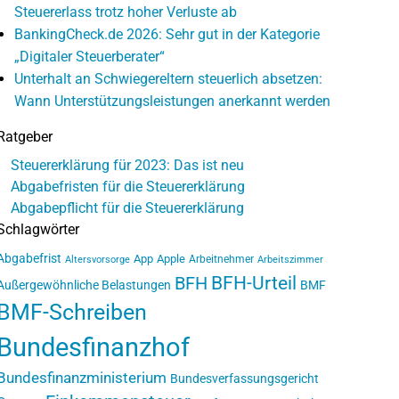
Steuererlass trotz hoher Verluste ab
BankingCheck.de 2026: Sehr gut in der Kategorie
„Digitaler Steuerberater“
Unterhalt an Schwiegereltern steuerlich absetzen:
Wann Unterstützungsleistungen anerkannt werden
Ratgeber
Steuererklärung für 2023: Das ist neu
Abgabefristen für die Steuererklärung
Abgabepflicht für die Steuererklärung
Schlagwörter
Abgabefrist
App
Apple
Arbeitnehmer
Altersvorsorge
Arbeitszimmer
BFH-Urteil
BFH
Außergewöhnliche Belastungen
BMF
BMF-Schreiben
Bundesfinanzhof
Bundesfinanzministerium
Bundesverfassungsgericht