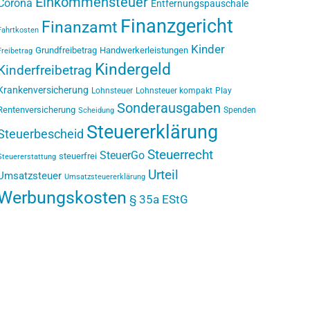
Einkommensteuer
Corona
Entfernungspauschale
Finanzgericht
Finanzamt
Fahrtkosten
Kinder
Grundfreibetrag
Handwerkerleistungen
Freibetrag
Kindergeld
Kinderfreibetrag
Krankenversicherung
Lohnsteuer
Lohnsteuer kompakt
Play
Sonderausgaben
Rentenversicherung
Spenden
Scheidung
Steuererklärung
Steuerbescheid
Steuerrecht
SteuerGo
steuerfrei
Steuererstattung
Urteil
Umsatzsteuer
Umsatzsteuererklärung
Werbungskosten
§ 35a EStG