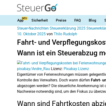
NEU
App
Sicherheit
Preise
FAQ
Blog
Steuer-Nachrichten
Steuererklärung 2025
Steuererkl
10. Oktober 2025
von
Thilo Rudolph
Fahrt- und Verpflegungskos
Wann ist ein Steuerabzug m
pixabay/Andre_Rau
Lizenz:
Pixabay Lizenz
Eigentümer von Ferienwohnungen müssen gelegentlich
Kontrolle des Verwalters. Doch wann dürfen
Fahrt- u
abgezogen werden? Die steuerliche Anerkennung ist o
Nachweise notwendig sind, um den Fiskus zu überze
Wann sind Fahrtkosten abzi