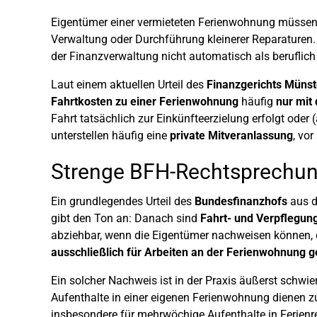
Eigentümer einer vermieteten Ferienwohnung müssen ge
Verwaltung oder Durchführung kleinerer Reparaturen. 
der Finanzverwaltung nicht automatisch als beruflich
Laut einem aktuellen Urteil des
Finanzgerichts Münst
Fahrtkosten zu einer Ferienwohnung
häufig
nur mit
Fahrt tatsächlich zur Einkünfteerzielung erfolgt ode
unterstellen häufig eine
private Mitveranlassung
, vo
Strenge BFH-Rechtsprechu
Ein grundlegendes Urteil des
Bundesfinanzhofs
aus d
gibt den Ton an: Danach sind
Fahrt- und Verpflegun
abziehbar, wenn die Eigentümer nachweisen können,
ausschließlich für Arbeiten an der Ferienwohnung 
Ein solcher Nachweis ist in der Praxis äußerst schwi
Aufenthalte in einer eigenen Ferienwohnung dienen z
insbesondere für mehrwöchige Aufenthalte in Ferienr