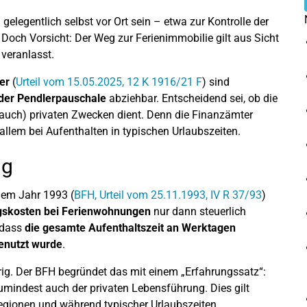
legentlich selbst vor Ort sein – etwa zur Kontrolle der
Doch Vorsicht: Der Weg zur Ferienimmobilie gilt aus Sicht
 veranlasst.
er
(
Urteil vom 15.05.2025, 12 K 1916/21 F
) sind
 der Pendlerpauschale
abziehbar. Entscheidend sei, ob die
r (auch) privaten Zwecken dient. Denn die Finanzämter
r allem bei Aufenthalten in typischen Urlaubszeiten.
ng
em Jahr 1993 (
BFH, Urteil vom 25.11.1993, IV R 37/93
)
gskosten bei Ferienwohnungen
nur dann steuerlich
 dass
die gesamte Aufenthaltszeit an Werktagen
genutzt wurde
.
erig. Der BFH begründet das mit einem „Erfahrungssatz“:
umindest auch der privaten Lebensführung. Dies gilt
egionen und während typischer Urlaubszeiten.