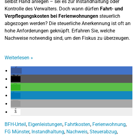
selbst Hand anlegen – sei es zur Instandhaltung oder
Kontrolle des Verwalters. Doch wann dürfen
Fahrt- und
Verpflegungskosten bei Ferienwohnungen
steuerlich
abgezogen werden? Die steuerliche Anerkennung ist oft an
hohe Anforderungen geknüpft. Erfahren Sie, welche
Nachweise notwendig sind, um den Fiskus zu überzeugen.
Weiterlesen
»
BFH-Urteil
,
Eigenleistungen
,
Fahrtkosten
,
Ferienwohnung
,
FG Münster
,
Instandhaltung
,
Nachweis
,
Steuerabzug
,