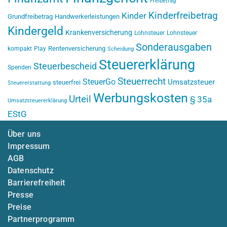
Freibetrag
Kinderfreibetrag
Kinder
Grundfreibetrag
Handwerkerleistungen
Kindergeld
Krankenversicherung
Lohnsteuer
Lohnsteuer
Sonderausgaben
Rentenversicherung
kompakt
Play
Scheidung
Steuererklärung
Steuerbescheid
Spenden
Steuerrecht
SteuerGo
Umsatzsteuer
steuerfrei
Steuererstattung
Werbungskosten
Urteil
§ 35a
Umsatzsteuererklärung
EStG
Über uns
Impressum
AGB
Datenschutz
Barrierefreiheit
Presse
Preise
Partnerprogramm