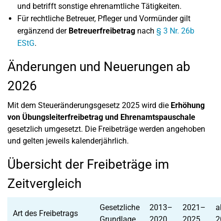
und betrifft sonstige ehrenamtliche Tätigkeiten.
Für rechtliche Betreuer, Pfleger und Vormünder gilt
ergänzend der
Betreuerfreibetrag
nach
§ 3 Nr. 26b
EStG
.
Änderungen und Neuerungen ab
2026
Mit dem Steueränderungsgesetz 2025 wird die
Erhöhung
von Übungsleiterfreibetrag und Ehrenamtspauschale
gesetzlich umgesetzt. Die Freibeträge werden angehoben
und gelten jeweils kalenderjährlich.
Übersicht der Freibeträge im
Zeitvergleich
Gesetzliche
2013–
2021–
a
Art des Freibetrags
Grundlage
2020
2025
2