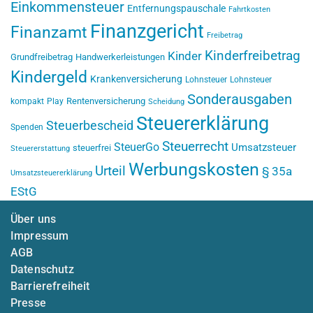
Einkommensteuer
Entfernungspauschale
Fahrtkosten
Finanzgericht
Finanzamt
Freibetrag
Kinderfreibetrag
Kinder
Grundfreibetrag
Handwerkerleistungen
Kindergeld
Krankenversicherung
Lohnsteuer
Lohnsteuer
Sonderausgaben
Rentenversicherung
kompakt
Play
Scheidung
Steuererklärung
Steuerbescheid
Spenden
Steuerrecht
SteuerGo
Umsatzsteuer
steuerfrei
Steuererstattung
Werbungskosten
Urteil
§ 35a
Umsatzsteuererklärung
EStG
Über uns
Impressum
AGB
Datenschutz
Barrierefreiheit
Presse