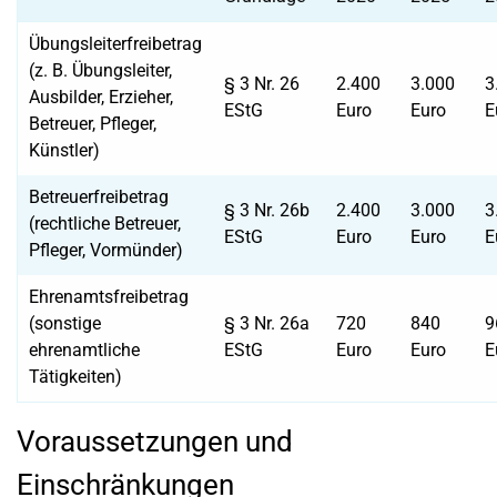
Übungsleiterfreibetrag
(z. B. Übungsleiter,
§ 3 Nr. 26
2.400
3.000
3
Ausbilder, Erzieher,
EStG
Euro
Euro
E
Betreuer, Pfleger,
Künstler)
Betreuerfreibetrag
§ 3 Nr. 26b
2.400
3.000
3
(rechtliche Betreuer,
EStG
Euro
Euro
E
Pfleger, Vormünder)
Ehrenamtsfreibetrag
(sonstige
§ 3 Nr. 26a
720
840
9
ehrenamtliche
EStG
Euro
Euro
E
Tätigkeiten)
Voraussetzungen und
Einschränkungen