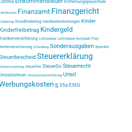
Einkommensteuer
Corona
Entfernungspauschale
Finanzgericht
Finanzamt
Fahrtkosten
Kinder
Grundfreibetrag
Handwerkerleistungen
Freibetrag
Kindergeld
Kinderfreibetrag
Krankenversicherung
Lohnsteuer
Lohnsteuer kompakt
Play
Sonderausgaben
Rentenversicherung
Spenden
Scheidung
Steuererklärung
Steuerbescheid
Steuerrecht
SteuerGo
steuerfrei
Steuererstattung
Urteil
Umsatzsteuer
Umsatzsteuererklärung
Werbungskosten
§ 35a EStG