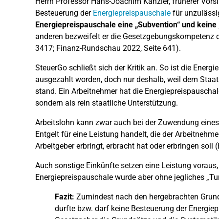
Herrn Professor Hans-Joachim Kanzler, früherer Vorsi
Besteuerung der
Energiepreispauschale
für unzulässi
Energiepreispauschale eine „Subvention“ und keine 
anderen bezweifelt er die Gesetzgebungskompetenz d
3417; Finanz-Rundschau 2022, Seite 641).
SteuerGo schließt sich der Kritik an. So ist die Ener
ausgezahlt worden, doch nur deshalb, weil dem Staa
stand. Ein Arbeitnehmer hat die Energiepreispauschal
sondern als rein staatliche Unterstützung.
Arbeitslohn kann zwar auch bei der Zuwendung eines 
Entgelt für eine Leistung handelt, die der Arbeitneh
Arbeitgeber erbringt, erbracht hat oder erbringen soll
Auch sonstige Einkünfte setzen eine Leistung voraus,
Energiepreispauschale wurde aber ohne jegliches „Tu
Fazit:
Zumindest nach den hergebrachten Grund
durfte bzw. darf keine Besteuerung der Energiep