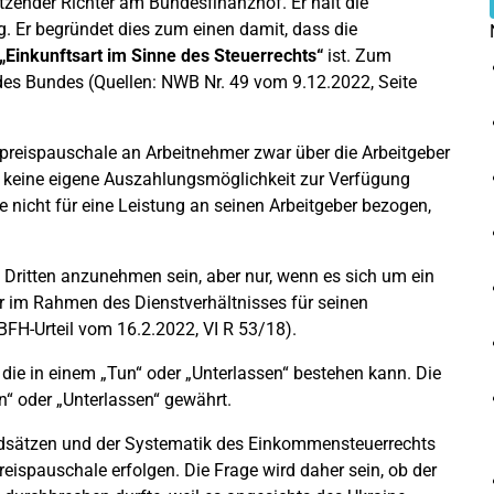
tzender Richter am Bundesfinanzhof. Er hält die
g. Er begründet dies zum einen damit, dass die
„Einkunftsart im Sinne des Steuerrechts“
ist. Zum
es Bundes (Quellen: NWB Nr. 49 vom 9.12.2022, Seite
giepreispauschale an Arbeitnehmer zwar über die Arbeitgeber
t keine eigene Auszahlungsmöglichkeit zur Verfügung
e nicht für eine Leistung an seinen Arbeitgeber bezogen,
Dritten anzunehmen sein, aber nur, wenn es sich um ein
mer im Rahmen des Dienstverhältnisses für seinen
 (BFH-Urteil vom 16.2.2022, VI R 53/18).
 die in einem „Tun“ oder „Unterlassen“ bestehen kann. Die
n“ oder „Unterlassen“ gewährt.
sätzen und der Systematik des Einkommensteuerrechts
reispauschale erfolgen. Die Frage wird daher sein, ob der