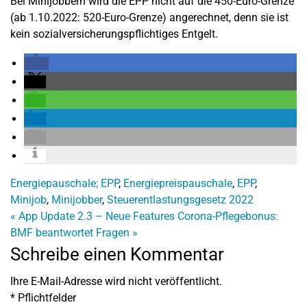
Bei Minijobbern wird die EPP nicht auf die 450-Euro-Grenze
(ab 1.10.2022: 520-Euro-Grenze) angerechnet, denn sie ist
kein sozialversicherungspflichtiges Entgelt.
Energiepauschale; EPP
,
Energiepreispauschale
,
EPP
,
Minijob
,
Minijobber
,
Steuerentlastungsgesetz 2022
«
App Update 2.3 – Neue Features
Corona-Pflegebonus:
BMF beantwortet Fragen
»
Schreibe einen Kommentar
Ihre E-Mail-Adresse wird nicht veröffentlicht.
*
Pflichtfelder