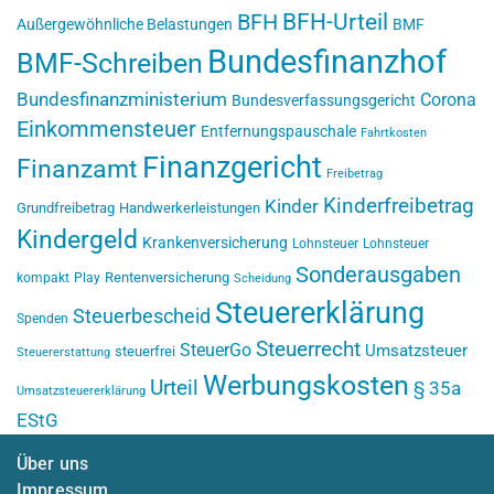
BFH-Urteil
BFH
Außergewöhnliche Belastungen
BMF
Bundesfinanzhof
BMF-Schreiben
Bundesfinanzministerium
Corona
Bundesverfassungsgericht
Einkommensteuer
Entfernungspauschale
Fahrtkosten
Finanzgericht
Finanzamt
Freibetrag
Kinderfreibetrag
Kinder
Grundfreibetrag
Handwerkerleistungen
Kindergeld
Krankenversicherung
Lohnsteuer
Lohnsteuer
Sonderausgaben
Rentenversicherung
kompakt
Play
Scheidung
Steuererklärung
Steuerbescheid
Spenden
Steuerrecht
SteuerGo
Umsatzsteuer
steuerfrei
Steuererstattung
Werbungskosten
Urteil
§ 35a
Umsatzsteuererklärung
EStG
Über uns
Impressum