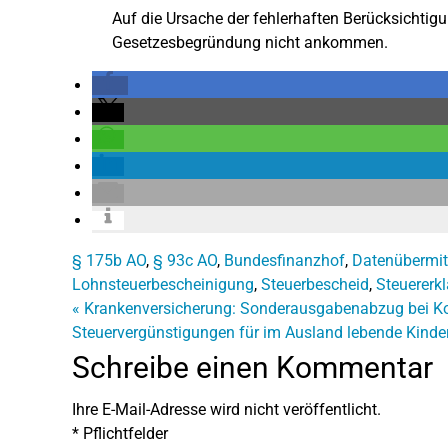
Auf die Ursache der fehlerhaften Berücksichtigu
Gesetzesbegründung nicht ankommen.
§ 175b AO
,
§ 93c AO
,
Bundesfinanzhof
,
Datenübermit
Lohnsteuerbescheinigung
,
Steuerbescheid
,
Steuererk
«
Krankenversicherung: Sonderausgabenabzug bei Ko
Steuervergünstigungen für im Ausland lebende Kinde
Schreibe einen Kommentar
Ihre E-Mail-Adresse wird nicht veröffentlicht.
*
Pflichtfelder