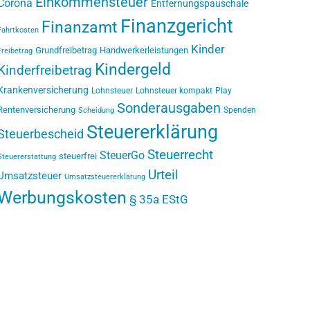
Einkommensteuer
Corona
Entfernungspauschale
Finanzgericht
Finanzamt
Fahrtkosten
Kinder
Grundfreibetrag
Handwerkerleistungen
Freibetrag
Kindergeld
Kinderfreibetrag
Krankenversicherung
Lohnsteuer
Lohnsteuer kompakt
Play
Sonderausgaben
Rentenversicherung
Spenden
Scheidung
Steuererklärung
Steuerbescheid
Steuerrecht
SteuerGo
steuerfrei
Steuererstattung
Urteil
Umsatzsteuer
Umsatzsteuererklärung
Werbungskosten
§ 35a EStG