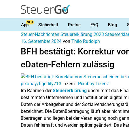
NEU
App
Sicherheit
Preise
FAQ
Blog
Steuer-Nachrichten
Steuererklärung 2023
Steuererkl
16. September 2024
von
Thilo Rudolph
BFH bestätigt: Korrektur vo
eDaten-Fehlern zulässig
pixabay/tigerlily713
Lizenz:
Pixabay Lizenz
Im Rahmen der
Steuererklärung
übernimmt das Finan
bestimmten Unternehmen und Institutionen digital mit
Daten der Arbeitgeber und der Sozialversicherungsträ
bezeichnet. Die Datenübertragung läuft aber nicht i
übertragen und liegen bei der Veranlagung noch gar n
Daten fehlerhaft und werden später geändert. Das ka