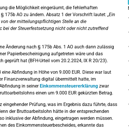
ung die Möglichkeit eingeräumt, die fehlerhaften
 175b AO zu ändern. Absatz 1 der Vorschrift lautet:
„Ein
von der mitteilungspflichtigen Stelle an die
bei der Steuerfestsetzung nicht oder nicht zutreffend
ine Änderung nach § 175b Abs. 1 AO auch dann zulässig
einer Papierbescheinigung aufgetreten wäre und das
geprüft hat (BFH-Urteil vom 20.2.2024, IX R 20/23).
8 eine Abfindung in Höhe von 9.000 EUR. Diese war laut
r Finanzverwaltung digital übermittelt hatte, im
 Abfindung in seiner
Einkommensteuererklärung
zwar
s Bruttoarbeitslohns einen um 9.000 EUR gekürzten Betrag.
 eingehender Prüfung, was im Ergebnis dazu führte, dass
denn der Bruttoarbeitslohn hätte in der entsprechenden
also inklusive der Abfindung, eingetragen werden müssen.
rgehen des Einkommensteuerbescheides, erkannte das