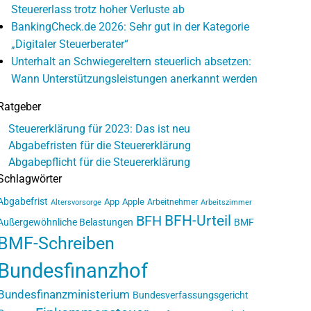
Steuererlass trotz hoher Verluste ab
BankingCheck.de 2026: Sehr gut in der Kategorie
„Digitaler Steuerberater“
Unterhalt an Schwiegereltern steuerlich absetzen:
Wann Unterstützungsleistungen anerkannt werden
Ratgeber
Steuererklärung für 2023: Das ist neu
Abgabefristen für die Steuererklärung
Abgabepflicht für die Steuererklärung
Schlagwörter
Abgabefrist
App
Apple
Arbeitnehmer
Altersvorsorge
Arbeitszimmer
BFH-Urteil
BFH
Außergewöhnliche Belastungen
BMF
BMF-Schreiben
Bundesfinanzhof
Bundesfinanzministerium
Bundesverfassungsgericht