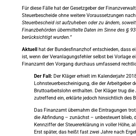
Für diese Fälle hat der Gesetzgeber der Finanzverwalt
Steuerbescheide ohne weitere Voraussetzungen nach §
Steuerbescheid ist aufzuheben oder zu ändern, soweit 
Finanzbehörden übermittelte Daten im Sinne des § 93c 
berücksichtigt wurden.“
Aktuell
hat der Bundesfinanzhof entschieden, dass e
ist, wenn der Veranlagungsfehler selbst bei Vorlage 
Finanzamt den Vorgang durchaus umfassend rechtlich 
Der Fall:
Der Kläger erhielt im Kalenderjahr 201
Lohnsteuerbescheinigung, die der Arbeitgeber de
Bruttoarbeitslohn enthalten. Der Kläger trug die
zutreffend ein, erklärte jedoch hinsichtlich de
Das Finanzamt übernahm die Eintragungen trotz
die Abfindung – zunächst – unbesteuert blieb, 
Kennziffer der Steuererklärung in voller Höhe, 
Erst später, das heißt fast zwei Jahre nach E