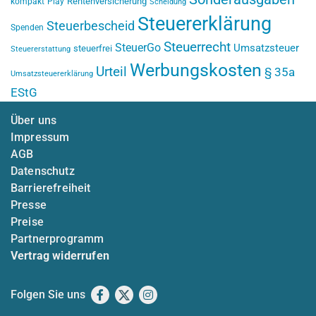
Rentenversicherung
kompakt
Play
Scheidung
Steuererklärung
Steuerbescheid
Spenden
Steuerrecht
SteuerGo
Umsatzsteuer
steuerfrei
Steuererstattung
Werbungskosten
Urteil
§ 35a
Umsatzsteuererklärung
EStG
Über uns
Impressum
AGB
Datenschutz
Barrierefreiheit
Presse
Preise
Partnerprogramm
Vertrag widerrufen
Folgen Sie uns
Facebook
X
Instagram