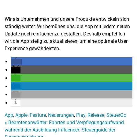
Wir als Unternehmen und unsere Produkte entwickeln sich
ständig weiter. Wir bemühen uns, die App mit jedem neuen
Update noch einfacher zu gestalten. Deshalb empfehlen
wir, die App stetig zu aktualisieren, um eine optimale User
Experience gewährleisten.
App
,
Apple
,
Feature
,
Neuerungen
,
Play
,
Release
,
SteuerGo
«
Beamtenanwärter: Fahrten und Verpflegungsaufwand
während der Ausbildung
Influencer: Steuerguide der