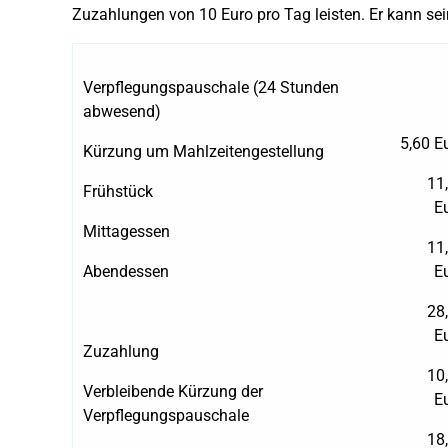
Zuzahlungen von 10 Euro pro Tag leisten. Er kann s
Verpflegungspauschale (24 Stunden
abwesend)
5,60 E
Kürzung um Mahlzeitengestellung
11
Frühstück
E
Mittagessen
11
Abendessen
E
28
E
Zuzahlung
10
Verbleibende Kürzung der
E
Verpflegungspauschale
18