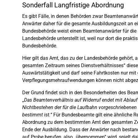
Sonderfall Langfristige Abordnung
Es gibt Fälle, in denen Behörden zwar Beamtenanwärter
Anwärter daher für die gesamte Ausbildungszeit an e
Bundesbehörde weist einen Beamtenanwärter für die d
Landesbehörde unterstellt ist, weil nur dort die prakt
Bundesbehörde.
Hier gilt das Amt, das zu der Landesbehörde gehört, al
gesamten Zeitraum seines Dienstverhältnisses“ dieser 
Auswärtstätigkeit und darf seine Fahrtkosten nur mi
Verpflegungsmehraufwendungen können nicht abgez
Der Grund findet sich in den Besonderheiten des Bea
„
Das Beamtenverhältnis auf Widerruf endet mit Ablau
Nichtbestehen der für die Laufbahn vorgeschriebenen 
bestimmt ist.“
Für Bundesbeamte gilt eine ähnliche 
Abordnung zu dem bestimmten Amt den gesamten Zei
Ende der Ausbildung. Dass der Anwärter nach besta
auf Probe berufen, also „übernommen“ wird, spielt dab