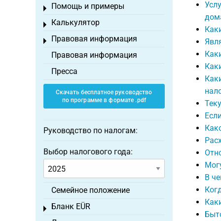
Услу
Помощь и примеры
Toggle menu
дом
Калькулятор
Toggle menu
Как
Правовая информация
Toggle menu
Явля
Как
Правовая информация
Каки
Пресса
Каки
нал
Скачать бесплатное руководство
по программе в формате .pdf
Тек
Если
Как
Руководство по налогам:
Рас
Выбор налогового года:
Отно
Могу
В ч
Ког
Семейное положение
Как
Бланк EÜR
Toggle menu
Быто