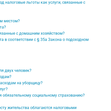
д налоговые льготы как услуги, связанные с
им местом?
та?
связанные с домашним хозяйством?
а в соответствии с § 35a Закона о подоходном
я двух человек?
ходам?
 расходам на уборщицу?
луг?
ая обязательному социальному страхованию?
месту жительства облагаются налоговыми