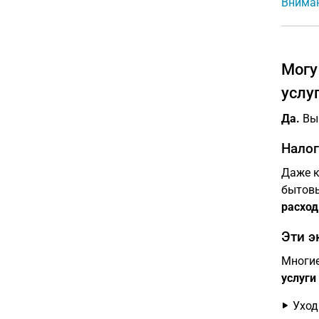
Вниман
Могу
услу
Да.
В
Налог
Даже к
бытовы
расход
Эти э
Многие
услуги
Уход