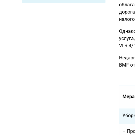
облага
дорога
налого
Однако
услуга
VI R 4/
Недавн
BMF от 
Мера
Убор
– Пр