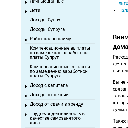
Личные данные
Toggle menu
льг
Дети
Нало
Toggle menu
Доходы Супруг
Доходы Супруга
Вним
Работник по найму
Toggle menu
дома
Компенсационные выплаты
по замещению заработной
Расход
платы Супруг
деятел
Компенсационные выплаты
вычтен
по замещению заработной
платы Супруга
Вы не 
Доход с капитала
Toggle menu
связан
Доходы от пенсий
таковы
Toggle menu
которы
Доход от сдачи в аренду
Toggle menu
сумма 
Трудовая деятельность в
Toggle menu
качестве самозанятого
Также
лица
услуга