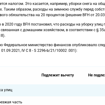
ется налогом. Это касается, например, уборки снега на об
х. Таким образом, расходы на зимнюю службу перед собс
вого обязательства на 20 процентов (решение BFH от 20.03.2
 в 2020 году BFH постановил, что расходы на уборку улиц
, связанная с домашним хозяйством, в соответствии с § 35a 
18).
о Федеральное министерство финансов опубликовало сле
01.09.2021, IV C 8 - S 2296-b/21/10002 :001):
Подлежит вычету
Не подле
ка улиц
оезжая часть