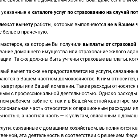
, указанные в
каталоге услуг по страхованию на случай по
лежат вычету
работы, которые выполняются
не в Вашем 
е белье в прачечную.
 мастеров, за которые Вы получили
выплаты от страховой 
вание домашнего имущества или страхование жилого здан
ации. Также должны быть учтены страховые выплаты, кот
вый вычет также не предоставляется на услуги, связанны
аются в Вашем частном домохозяйстве. К ним относится, 
 квартиры или Вашей компании. Такие расходы относятся
ным с профессиональной деятельностью. Однако расходы н
ем рабочем кабинете, так и в Вашей частной квартире, м
сиональная часть относится к операционным расходам ил
ьностью, а частная часть — к услугам, связанным с дома
слуги, связанные с домашним хозяйством, выполняются как
венной, эта деятельность в соответствии с решением Фед