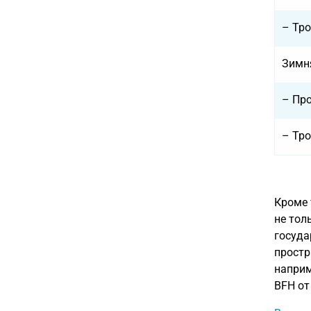
– Тро
Зимн
– Пр
– Тро
Кроме 
не тол
госуда
простр
наприм
BFH от 