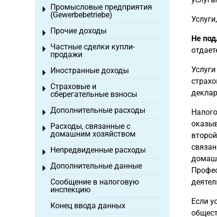
Промысловые предприятия
Toggle menu
(Gewerbebetriebe)
Услуги
Прочие доходы
Toggle menu
Не под
Частные сделки купли-
Toggle menu
отдает
продажи
Услуги
Иностранные доходы
Toggle menu
страхо
Страховые и
Toggle menu
деклар
сберегательные взносы
Дополнительные расходы
Налого
Toggle menu
оказыв
Расходы, связанные с
Toggle menu
домашним хозяйством
второй
связан
Непредвиденные расходы
Toggle menu
домашн
Дополнительные данные
Toggle menu
Профес
Сообщение в налоговую
деятел
инспекцию
Если у
Конец ввода данных
общест