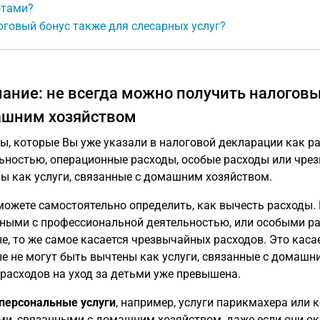
отами?
говый бонус также для слесарных услуг?
ание: не всегда можно получить налоговые
шним хозяйством
ы, которые Вы уже указали в налоговой декларации как р
ьностью, операционные расходы, особые расходы или чрез
ы как услуги, связанные с домашним хозяйством.
можете самостоятельно определить, как вычесть расходы. 
ными с профессиональной деятельностью, или особыми ра
е, то же самое касается чрезвычайных расходов. Это касае
е не могут быть вычтены как услуги, связанные с домашн
расходов на уход за детьми уже превышена.
персональные услуги
, например, услуги парикмахера или 
ми, связанными с домашним хозяйством, даже если они о