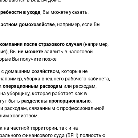
требности в уходе
, Вы можете указать.
частном домохозяйстве
, например, если Вы
компании после страхового случая
(например,
ия), Вы
не можете
заявить в налоговой
орые Вы получите позже.
е с домашним хозяйством, которые не
например, уборка внешнего рабочего кабинета,
 к
операционным расходам
или расходам,
а уборщицу, которая работает как в
огут быть
разделены пропорционально
.
и расходам, связанным с профессиональной
шним хозяйством.
 на частной территории, так и на
ерального финансового суда (BFH) полностью