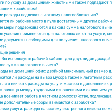
ги по уходу за домашними животными также подпадают по
ашним хозяйством!
ие расходы подлежат льготному налогообложению?
ется ли рабочее место в пуле достаточным другим рабоч
ие меры поддерживаются и какова сумма налогового выче
е условия применяются для налоговых льгот на услуги, 
е документы необходимы для получения налогового вычет
оге?
ущие решения
 Вы используете рабочий кабинет для двух видов дохода!
ова сумма налогового вычета?
ходы на домашний офис: двойной максимальный размер дл
сятся ли расходы на вывоз мусора также к льготным рас
 ли я вычесть расходы на услуги мастера в дополнение к
ем разница между трудовыми отношениями и оказанием ус
да возникает работа в частном домохозяйстве, подлежащ
ие дополнительные сборы взимаются с заработка?
вые услуги: расходы на систему экстренного вызова по 