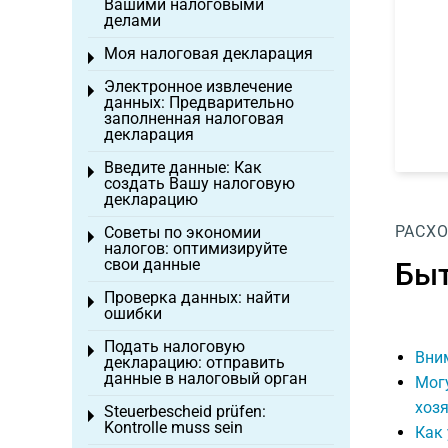
Вашими налоговыми
делами
Моя налоговая декларация
Toggle menu
Электронное извлечение
Toggle menu
данных: Предварительно
заполненная налоговая
декларация
Введите данные: Как
Toggle menu
создать Вашу налоговую
декларацию
РАСХ
Советы по экономии
Toggle menu
налогов: оптимизируйте
свои данные
Быт
Проверка данных: найти
Toggle menu
ошибки
Подать налоговую
Toggle menu
Вним
декларацию: отправить
данные в налоговый орган
Могу
хозя
Steuerbescheid prüfen:
Toggle menu
Kontrolle muss sein
Как