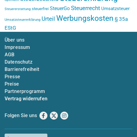
Steuerrecht
SteuerGo
Umsatzsteuer
steuerfrei
Steuererstattung
Werbungskosten
Urteil
§ 35a
Umsatzsteuererklärung
EStG
Über uns
Impressum
AGB
Datenschutz
Barrierefreiheit
Presse
Preise
Partnerprogramm
Vertrag widerrufen
Folgen Sie uns
Facebook
X
Instagram