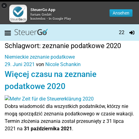
×
SteuerGo App
Ansehen
forium GmbH
kostenlos - In Google Play
22
Schlagwort:
zeznanie podatkowe 2020
Niemieckie zeznanie podatkowe
29. Juni 2021
von
Nicole Schankin
Więcej czasu na zeznanie
podatkowe 2020
Dobra wiadomość dla wszystkich podatników, którzy nie
mogą sporządzić zeznania podatkowego w czasie wakacji.
Termin złożenia zeznania został przesunięty z 31 lipca
2021 na
31 października 2021
.