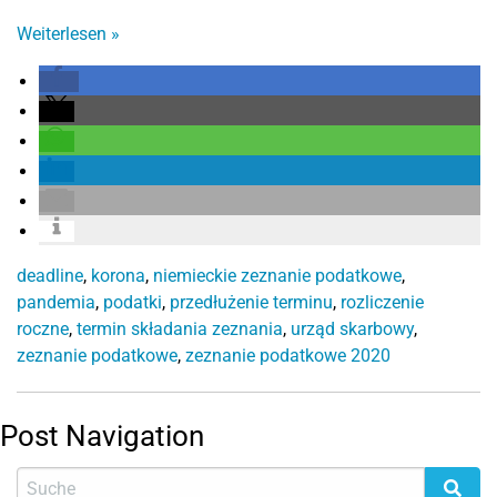
Weiterlesen
»
deadline
,
korona
,
niemieckie zeznanie podatkowe
,
pandemia
,
podatki
,
przedłużenie terminu
,
rozliczenie
roczne
,
termin składania zeznania
,
urząd skarbowy
,
zeznanie podatkowe
,
zeznanie podatkowe 2020
Post Navigation