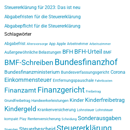
Steuererklärung für 2023: Das ist neu
Abgabefristen für die Steuererklärung
Abgabepflicht für die Steuererklärung
Schlagwörter
Abgabefrist
App
Apple
Arbeitnehmer
Altersvorsorge
Arbeitszimmer
BFH-Urteil
BFH
Außergewöhnliche Belastungen
BMF
Bundesfinanzhof
BMF-Schreiben
Bundesfinanzministerium
Corona
Bundesverfassungsgericht
Einkommensteuer
Entfernungspauschale
Fahrtkosten
Finanzgericht
Finanzamt
Freibetrag
Kinderfreibetrag
Kinder
Grundfreibetrag
Handwerkerleistungen
Kindergeld
Krankenversicherung
Lohnsteuer
Lohnsteuer
Sonderausgaben
Rentenversicherung
kompakt
Play
Scheidung
Steuererklärung
Steuerbescheid
Spenden