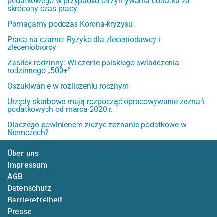
podatkowego w przypadku otrzymywania dodatku za
skrócony czas pracy
Pomagamy podczas Korona-kryzysu
Praca na czarno: Ryzyko dla zleceniodawcy i
zleceniobiorcy
Zasiłek rodzinny: Wliczenie polskiego świadczenia
rodzinnego „500+”
Oszukiwanie w rozliczeniu rocznym
Urzędy skarbowe mają rozpocząć opracowywanie zeznań
podatkowych od marca 2020 r.
Dlaczego powinienem złożyć zeznanie podatkowe w
Niemczech?
Über uns
Impressum
AGB
Datenschutz
Barrierefreiheit
Presse