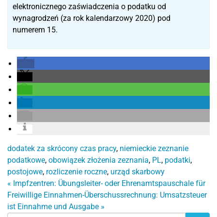
elektronicznego zaświadczenia o podatku od
wynagrodzeń (za rok kalendarzowy 2020) pod
numerem 15.
dodatek za skrócony czas pracy
,
niemieckie zeznanie
podatkowe
,
obowiązek złożenia zeznania
,
PL
,
podatki
,
postojowe
,
rozliczenie roczne
,
urząd skarbowy
«
Impfzentren: Übungsleiter- oder Ehrenamtspauschale für
Freiwillige
Einnahmen-Überschussrechnung: Umsatzsteuer
ist Einnahme und Ausgabe
»