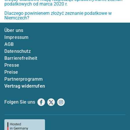
podatkowych od marca 2020 r.
Dlaczego powinienem złożyć zeznanie podatkowe w
Niemczech?
Über uns
Impressum
AGB
Datenschutz
Barrierefreiheit
Presse
Preise
Partnerprogramm
Vertrag widerrufen
Folgen Sie uns
Facebook
X
Instagram