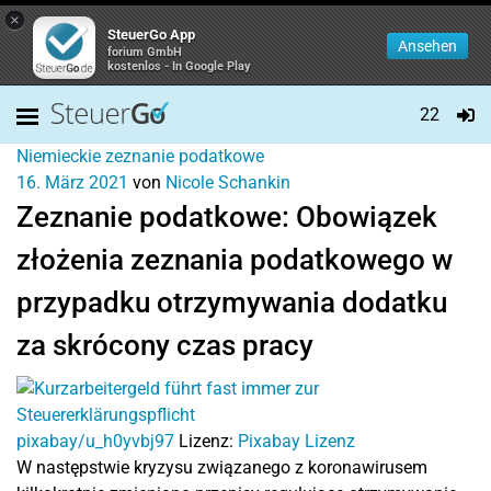
×
SteuerGo App
Ansehen
forium GmbH
kostenlos - In Google Play
22
Niemieckie zeznanie podatkowe
16. März 2021
von
Nicole Schankin
Zeznanie podatkowe: Obowiązek
złożenia zeznania podatkowego w
przypadku otrzymywania dodatku
za skrócony czas pracy
pixabay/u_h0yvbj97
Lizenz:
Pixabay Lizenz
W następstwie kryzysu związanego z koronawirusem