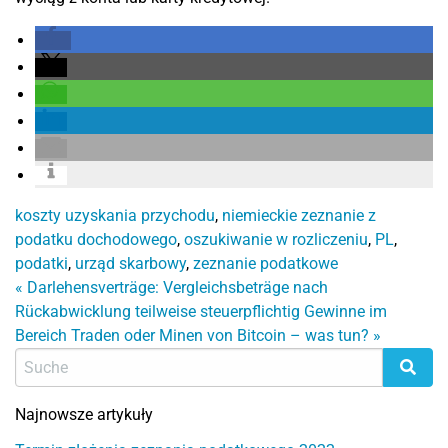
koszty uzyskania przychodu
,
niemieckie zeznanie z
podatku dochodowego
,
oszukiwanie w rozliczeniu
,
PL
,
podatki
,
urząd skarbowy
,
zeznanie podatkowe
«
Darlehensverträge: Vergleichsbeträge nach
Rückabwicklung teilweise steuerpflichtig
Gewinne im
Bereich Traden oder Minen von Bitcoin – was tun?
»
Najnowsze artykuły