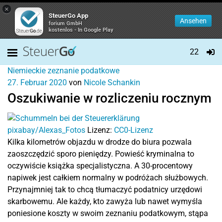
×
SteuerGo App
Ansehen
forium GmbH
kostenlos - In Google Play
22
Niemieckie zeznanie podatkowe
27. Februar 2020
von
Nicole Schankin
Oszukiwanie w rozliczeniu rocznym
pixabay/Alexas_Fotos
Lizenz:
CC0-Lizenz
Kilka kilometrów objazdu w drodze do biura pozwala
zaoszczędzić sporo pieniędzy. Powieść kryminalna to
oczywiście książka specjalistyczna. A 30-procentowy
napiwek jest całkiem normalny w podróżach służbowych.
Przynajmniej tak to chcą tłumaczyć podatnicy urzędowi
skarbowemu. Ale każdy, kto zawyża lub nawet wymyśla
poniesione koszty w swoim zeznaniu podatkowym, stąpa