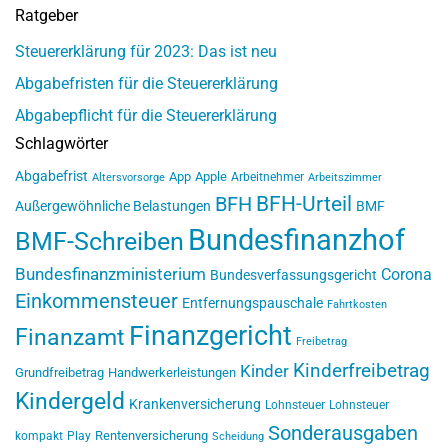
Ratgeber
Steuererklärung für 2023: Das ist neu
Abgabefristen für die Steuererklärung
Abgabepflicht für die Steuererklärung
Schlagwörter
Abgabefrist
App
Apple
Arbeitnehmer
Altersvorsorge
Arbeitszimmer
BFH-Urteil
BFH
Außergewöhnliche Belastungen
BMF
Bundesfinanzhof
BMF-Schreiben
Bundesfinanzministerium
Corona
Bundesverfassungsgericht
Einkommensteuer
Entfernungspauschale
Fahrtkosten
Finanzgericht
Finanzamt
Freibetrag
Kinderfreibetrag
Kinder
Grundfreibetrag
Handwerkerleistungen
Kindergeld
Krankenversicherung
Lohnsteuer
Lohnsteuer
Sonderausgaben
Rentenversicherung
kompakt
Play
Scheidung