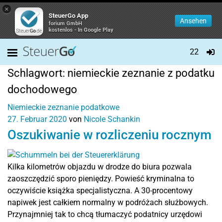
×
SteuerGo App
Ansehen
forium GmbH
kostenlos - In Google Play
22
Schlagwort:
niemieckie zeznanie z podatku
dochodowego
Niemieckie zeznanie podatkowe
27. Februar 2020
von
Nicole Schankin
Oszukiwanie w rozliczeniu rocznym
Kilka kilometrów objazdu w drodze do biura pozwala
zaoszczędzić sporo pieniędzy. Powieść kryminalna to
oczywiście książka specjalistyczna. A 30-procentowy
napiwek jest całkiem normalny w podróżach służbowych.
Przynajmniej tak to chcą tłumaczyć podatnicy urzędowi