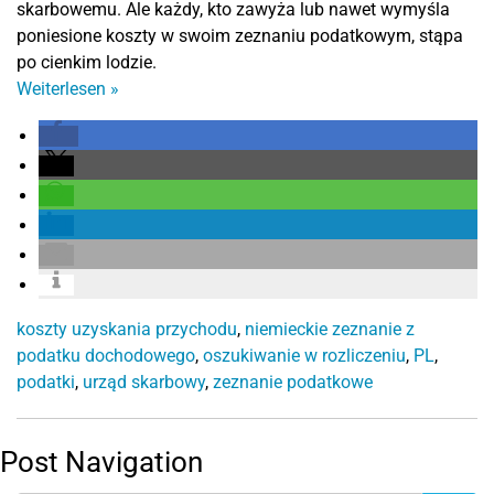
skarbowemu. Ale każdy, kto zawyża lub nawet wymyśla
poniesione koszty w swoim zeznaniu podatkowym, stąpa
po cienkim lodzie.
Weiterlesen
»
koszty uzyskania przychodu
,
niemieckie zeznanie z
podatku dochodowego
,
oszukiwanie w rozliczeniu
,
PL
,
podatki
,
urząd skarbowy
,
zeznanie podatkowe
Post Navigation