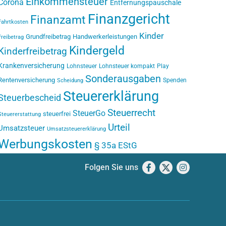
Einkommensteuer
Corona
Entfernungspauschale
Finanzgericht
Finanzamt
Fahrtkosten
Kinder
Grundfreibetrag
Handwerkerleistungen
Freibetrag
Kindergeld
Kinderfreibetrag
Krankenversicherung
Lohnsteuer
Lohnsteuer kompakt
Play
Sonderausgaben
Rentenversicherung
Spenden
Scheidung
Steuererklärung
Steuerbescheid
Steuerrecht
SteuerGo
steuerfrei
Steuererstattung
Urteil
Umsatzsteuer
Umsatzsteuererklärung
Werbungskosten
§ 35a EStG
Folgen Sie uns
Facebook
X
Instagram