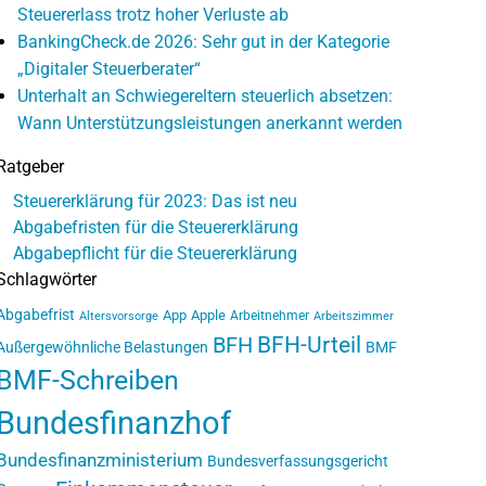
Steuererlass trotz hoher Verluste ab
BankingCheck.de 2026: Sehr gut in der Kategorie
„Digitaler Steuerberater“
Unterhalt an Schwiegereltern steuerlich absetzen:
Wann Unterstützungsleistungen anerkannt werden
Ratgeber
Steuererklärung für 2023: Das ist neu
Abgabefristen für die Steuererklärung
Abgabepflicht für die Steuererklärung
Schlagwörter
Abgabefrist
App
Apple
Arbeitnehmer
Altersvorsorge
Arbeitszimmer
BFH-Urteil
BFH
Außergewöhnliche Belastungen
BMF
BMF-Schreiben
Bundesfinanzhof
Bundesfinanzministerium
Bundesverfassungsgericht