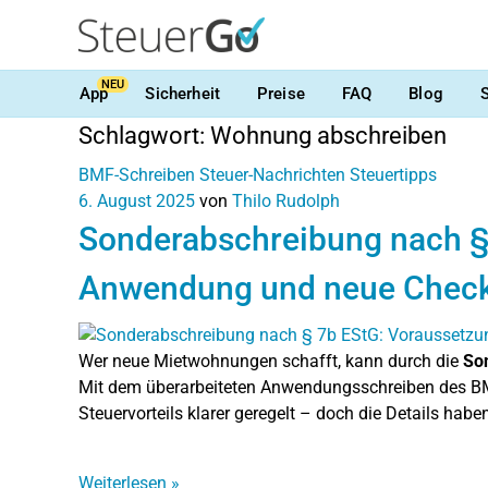
NEU
App
Sicherheit
Preise
FAQ
Blog
Schlagwort:
Wohnung abschreiben
BMF-Schreiben
Steuer-Nachrichten
Steuertipps
6. August 2025
von
Thilo Rudolph
Sonderabschreibung nach §
Anwendung und neue Check
Wer neue Mietwohnungen schafft, kann durch die
So
Mit dem überarbeiteten Anwendungsschreiben des BM
Steuervorteils klarer geregelt – doch die Details haben
Weiterlesen
»