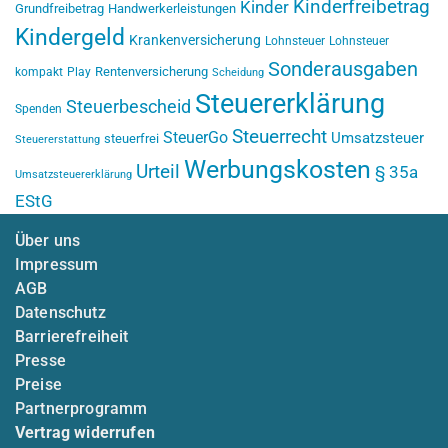
Kinderfreibetrag
Kinder
Grundfreibetrag
Handwerkerleistungen
Kindergeld
Krankenversicherung
Lohnsteuer
Lohnsteuer
Sonderausgaben
Rentenversicherung
kompakt
Play
Scheidung
Steuererklärung
Steuerbescheid
Spenden
Steuerrecht
SteuerGo
Umsatzsteuer
steuerfrei
Steuererstattung
Werbungskosten
Urteil
§ 35a
Umsatzsteuererklärung
EStG
Über uns
Impressum
AGB
Datenschutz
Barrierefreiheit
Presse
Preise
Partnerprogramm
Vertrag widerrufen