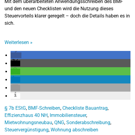
Mit dem überarbeiteten Anwendungsschreiben des BMF
und den neuen Checklisten wird die Nutzung dieses
Steuervorteils klarer geregelt – doch die Details haben es in
sich.
Weiterlesen
»
§ 7b EStG
,
BMF-Schreiben
,
Checkliste Bauantrag
,
Effizienzhaus 40 NH
,
Immobiliensteuer
,
Mietwohnungsneubau
,
QNG
,
Sonderabschreibung
,
Steuervergünstigung
,
Wohnung abschreiben